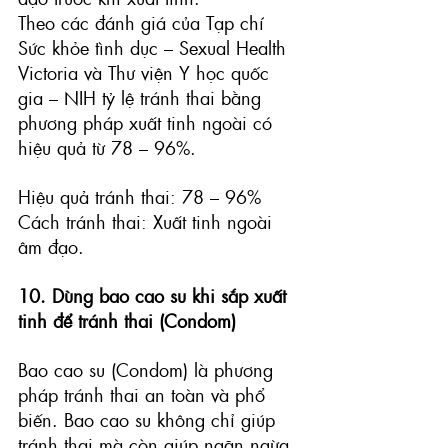
Theo các đánh giá của
 Tạp chí 
Sức khỏe tình dục – Sexual Health 
Victoria
 và
 Thư viện Y học quốc 
gia – NIH
 tỷ lệ tránh thai bằng 
phương pháp xuất tinh ngoài có 
hiệu quả từ 78 – 96%.
Hiệu quả tránh thai: 78 – 96%
Cách tránh thai: Xuất tinh ngoài 
âm đạo.
10. Dùng bao cao su khi sắp xuất 
tinh để tránh thai (Condom)
Bao cao su (Condom)
 là phương 
pháp tránh thai an toàn và phổ 
biến. Bao cao su không chỉ giúp 
tránh thai mà còn giúp ngăn ngừa 