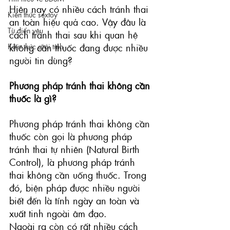
Hiện nay có nhiều cách tránh thai 
Kiến thức sextoy
an toàn hiệu quả cao. Vậy đâu là 
Từ điển yêu
cách tránh thai sau khi quan hệ 
Kiến thức giới tính
không cần thuốc đang được nhiều 
người tin dùng?
Phương pháp tránh thai không cần 
thuốc là gì?
Phương pháp tránh thai không cần 
thuốc còn gọi là phương pháp 
tránh thai tự nhiên (Natural Birth 
Control), là phương pháp tránh 
thai không cần uống thuốc. Trong 
đó, biện pháp được nhiều người 
biết đến là tính ngày an toàn và 
xuất tinh ngoài âm đạo.
Ngoài ra còn có rất nhiều cách 