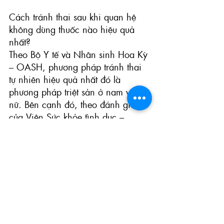
Cách tránh thai sau khi quan hệ 
không dùng thuốc nào hiệu quả 
nhất?
Theo
 Bộ Y tế và Nhân sinh Hoa Kỳ 
– OASH
, phương pháp tránh thai 
tự nhiên hiệu quả nhất đó là 
phương pháp triệt sản ở nam và 
nữ. Bên cạnh đó, theo đánh giá 
của
 Viện Sức khỏe tình dục – 
Planned Parenthood
, mức độ hiệu 
quả của phương pháp tránh thai 
này là hơn 99%.
Tuy nhiên, triệt sản là phương 
pháp ngừa thai vĩnh viễn. Do đó 
bạn nên suy nghĩ thật kỹ đồng thời 
trao đổi với vợ hoặc chồng trước 
khi quyết định.