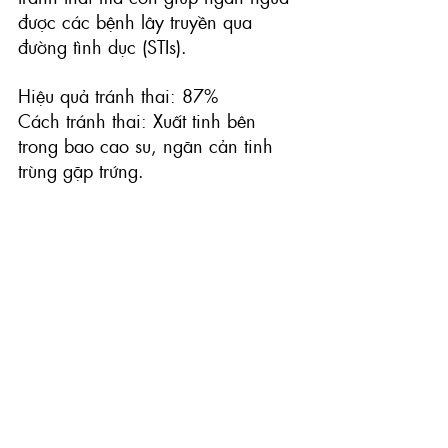
được
 các bệnh lây truyền qua 
đường tình dục (STIs)
.
Hiệu quả tránh thai: 87%
Cách tránh thai: Xuất tinh bên 
trong bao cao su, ngăn cản tinh 
trùng gặp trứng.