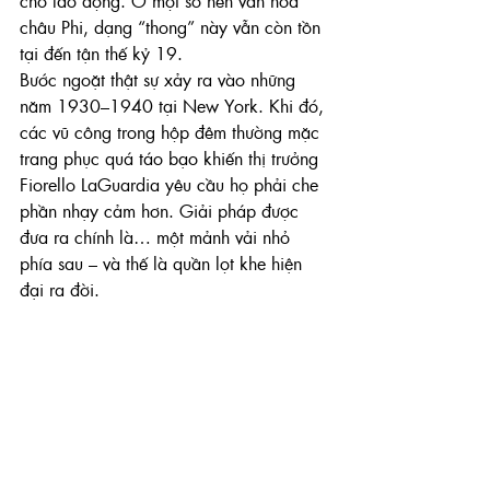
cho lao động. Ở một số nền văn hóa 
châu Phi, dạng “thong” này vẫn còn tồn 
tại đến tận thế kỷ 19.
Bước ngoặt thật sự xảy ra vào những 
năm 1930–1940 tại New York. Khi đó, 
các vũ công trong hộp đêm thường mặc 
trang phục quá táo bạo khiến thị trưởng 
Fiorello LaGuardia yêu cầu họ phải che 
phần nhạy cảm hơn. Giải pháp được 
đưa ra chính là… một mảnh vải nhỏ 
phía sau – và thế là quần lọt khe hiện 
đại ra đời.