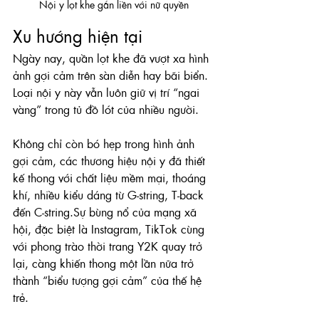
Nội y lọt khe gắn liền với nữ quyền
Xu hướng hiện tại
Ngày nay, quần lọt khe đã vượt xa hình 
ảnh gợi cảm trên sàn diễn hay bãi biển. 
Loại nội y này vẫn luôn giữ vị trí “ngai 
vàng” trong tủ đồ lót của nhiều người. 
Không chỉ còn bó hẹp trong hình ảnh 
gợi cảm, các thương hiệu nội y đã thiết 
kế thong với chất liệu mềm mại, thoáng 
khí, nhiều kiểu dáng từ G-string, T-back 
đến C-string.Sự bùng nổ của mạng xã 
hội, đặc biệt là Instagram, TikTok cùng 
với phong trào thời trang Y2K quay trở 
lại, càng khiến thong một lần nữa trở 
thành “biểu tượng gợi cảm” của thế hệ 
trẻ.