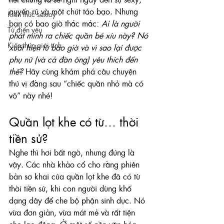
quyến rũ và một chút táo bạo. Nhưng 
Kiến thức sextoy
bạn có bao giờ thắc mắc: 
Ai là người 
Từ điển yêu
phát minh ra chiếc quần bé xíu này? Nó 
Kiến thức giới tính
xuất hiện từ bao giờ và vì sao lại được 
phụ nữ (và cả đàn ông) yêu thích đến 
thế?
 Hãy cùng khám phá câu chuyện 
thú vị đằng sau “chiếc quần nhỏ mà có 
võ” này nhé!
Quần lọt khe có từ… thời 
tiền sử?
Nghe thì hơi bất ngờ, nhưng đúng là 
vậy. Các nhà khảo cổ cho rằng phiên 
bản sơ khai của quần lọt khe đã có từ 
thời tiền sử, khi con người dùng khố 
dạng dây để che bộ phận sinh dục. Nó 
vừa đơn giản, vừa mát mẻ và rất tiện 