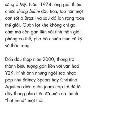
sống ở Mỹ. Năm 1974, ông giới thiệu 
chiếc 
thong bikini
 đầu tiên, tạo nên một 
cơn sốt ở Brazil và sau đó lan rộng toàn 
thế giới. Quần lọt khe không chỉ gợi 
cảm mà còn gắn liền với tinh thần giải 
phóng cơ thể, phá bỏ chuẩn mực cũ kỹ 
về thời trang.
Đến đầu thập niên 2000, thong trở 
thành biểu tượng gắn liền với văn hoá 
Y2K. Hình ảnh những ngôi sao nhạc 
pop như Britney Spears hay Christina 
Aguilera diện quần jeans cạp trễ để lộ 
dây thong phía trên đã biến nó thành 
“hot trend” một thời.