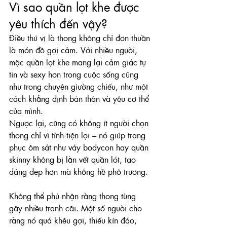
Vì sao quần lọt khe được 
yêu thích đến vậy?
Điều thú vị là thong không chỉ đơn thuần 
là món đồ gợi cảm. Với nhiều người, 
mặc quần lọt khe mang lại cảm giác tự 
tin và sexy hơn trong cuộc sống cũng 
như trong chuyện giường chiếu, như một 
cách khẳng định bản thân và yêu cơ thể 
của mình.
Ngược lại, cũng có không ít người chọn 
thong chỉ vì tính tiện lợi – nó giúp trang 
phục ôm sát như váy bodycon hay quần 
skinny không bị lằn vết quần lót, tạo 
dáng đẹp hơn mà không hề phô trương.
Không thể phủ nhận rằng thong từng 
gây nhiều tranh cãi. Một số người cho 
rằng nó quá khêu gợi, thiếu kín đáo, 