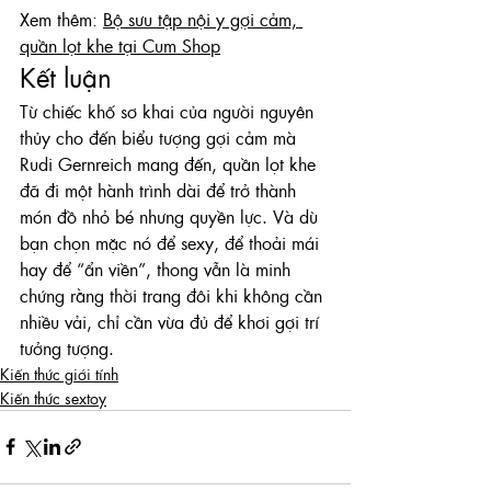
Xem thêm: 
Bộ sưu tập nội y gợi cảm, 
quần lọt khe tại Cum Shop
Kết luận
Từ chiếc khố sơ khai của người nguyên 
thủy cho đến biểu tượng gợi cảm mà 
Rudi Gernreich mang đến, quần lọt khe 
đã đi một hành trình dài để trở thành 
món đồ nhỏ bé nhưng quyền lực. Và dù 
bạn chọn mặc nó để sexy, để thoải mái 
hay để “ẩn viền”, thong vẫn là minh 
chứng rằng thời trang đôi khi không cần 
nhiều vải, chỉ cần vừa đủ để khơi gợi trí 
tưởng tượng.
Kiến thức giới tính
Kiến thức sextoy