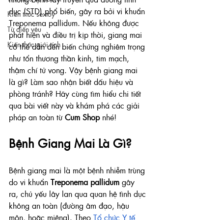
dục (STD) phổ biến, gây ra bởi vi khuẩn 
Kiến thức sextoy
Treponema pallidum. Nếu không được 
Từ điển yêu
phát hiện và điều trị kịp thời, giang mai 
Kiến thức giới tính
có thể dẫn đến biến chứng nghiêm trọng 
như tổn thương thần kinh, tim mạch, 
thậm chí tử vong. Vậy bệnh giang mai 
là gì? Làm sao nhận biết dấu hiệu và 
phòng tránh? Hãy cùng tìm hiểu chi tiết 
qua bài viết này và khám phá các giải 
pháp an toàn từ 
Cum Shop
 nhé!
Bệnh Giang Mai Là Gì?
Bệnh giang mai là một bệnh nhiễm trùng 
do vi khuẩn 
Treponema pallidum
 gây 
ra, chủ yếu lây lan qua quan hệ tình dục 
không an toàn (đường âm đạo, hậu 
môn, hoặc miệng). Theo
Tổ chức Y tế 