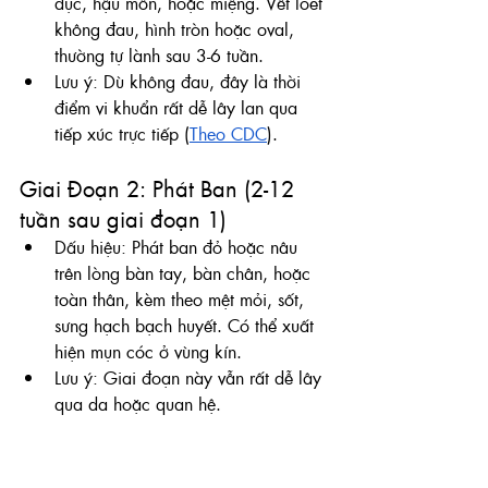
dục, hậu môn, hoặc miệng. Vết loét 
không đau, hình tròn hoặc oval, 
thường tự lành sau 3-6 tuần. 
Lưu ý: Dù không đau, đây là thời 
điểm vi khuẩn rất dễ lây lan qua 
tiếp xúc trực tiếp (
Theo CDC
).
Giai Đoạn 2: Phát Ban (2-12 
tuần sau giai đoạn 1)
Dấu hiệu: Phát ban đỏ hoặc nâu 
trên lòng bàn tay, bàn chân, hoặc 
toàn thân, kèm theo mệt mỏi, sốt, 
sưng hạch bạch huyết. Có thể xuất 
hiện mụn cóc ở vùng kín.
Lưu ý: Giai đoạn này vẫn rất dễ lây 
qua da hoặc quan hệ.