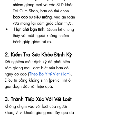
nhiễm giang mai và các STD khác. 
Tại Cum Shop, bạn có thể chọn 
bao cao su siêu mỏng
, vừa an toàn 
vừa mang lại cảm giác chân thực.
Hạn chế bạn tình
: Quan hệ chung 
thủy với một người không nhiễm 
bệnh giúp giảm rủi ro.
2. Kiểm Tra Sức Khỏe Định Kỳ
Xét nghiệm máu định kỳ để phát hiện 
sớm giang mai, đặc biệt nếu bạn có 
nguy cơ cao (
Theo Bộ Y tế Việt Nam
). 
Điều trị bằng kháng sinh (penicillin) ở 
giai đoạn đầu rất hiệu quả.
3. Tránh Tiếp Xúc Với Vết Loét
Không chạm vào vết loét của người 
khác, vì vi khuẩn giang mai lây qua da 