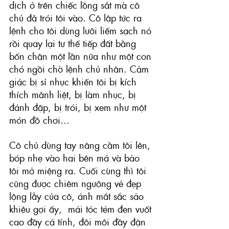
dịch ở trên chiếc lồng sắt mà cô 
chủ đã trói tôi vào. Cô lập tức ra 
lệnh cho tôi dùng lưỡi liếm sạch nó 
rồi quay lại tư thế tiếp đất bằng 
bốn chân một lần nữa như một con 
chó ngồi chờ lệnh chủ nhân. Cảm 
giác bị sỉ nhục khiến tôi 
bị kích 
thích mãnh liệt, bị làm nhục, bị 
đánh đập, bị trói, bị xem như một 
món đồ chơi…
Cô chủ dùng tay nâng cằm tôi lên, 
bóp nhẹ vào hai bên má và bảo 
tôi mở miệng ra. Cuối cùng thì tôi 
cũng được chiêm ngưỡng vẻ đẹp 
lộng lẫy của cô, ánh mắt sắc sảo 
khiêu gợi ấy,  mái tóc tém đen vuốt 
cao đầy cá tính, đôi môi đầy đặn 