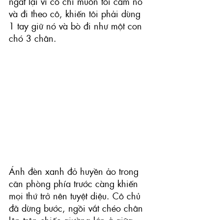
ngắt lại vì cô chỉ muốn tôi cầm nó 
và đi theo cô, khiến tôi phải dùng 
1 tay giữ nó và bò đi như một con 
chó 3 chân. 
Ánh đèn xanh đỏ huyền ảo trong 
căn phòng phía trước càng khiến 
mọi thứ trở nên tuyệt diệu. Cô chủ 
đã dừng bước, ngồi vắt chéo chân 