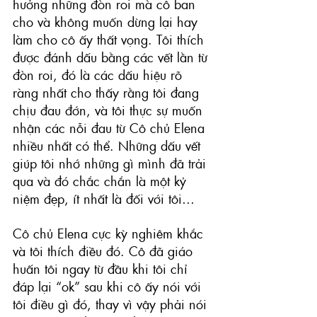
hưởng những đòn roi mà cô ban 
cho và không muốn dừng lại hay 
làm cho cô ấy thất vọng. Tôi thích 
được đánh dấu bằng các vết lằn từ 
đòn roi, đó là các dấu hiệu rõ 
ràng nhất cho thấy rằng tôi đang 
chịu đau đớn, và tôi thực sự muốn 
nhận các nỗi đau từ Cô chủ Elena 
nhiều nhất có thể. Những dấu vết 
giúp tôi nhớ những gì mình đã trải 
qua và đó chắc chắn là một kỷ 
niệm đẹp, ít nhất là đối với tôi…
Cô chủ Elena cực kỳ nghiêm khắc 
và tôi thích điều đó. Cô đã giáo 
huấn tôi ngay từ đầu khi tôi chỉ 
đáp lại “ok” sau khi cô ấy nói với 
tôi điều gì đó, thay vì vậy phải nói 