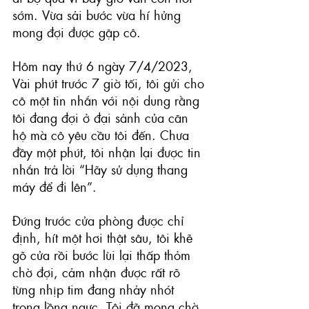
sớm. Vừa sải bước vừa hí hửng 
mong đợi được gặp cô.
Hôm nay thứ 6 ngày 7/4/2023, 
Vài phút trước 7 giờ tối, tôi gửi cho 
cô một tin nhắn với nội dung rằng 
tôi đang đợi ở đại sảnh của căn 
hộ mà cô yêu cầu tôi đến. Chưa 
đầy một phút, tôi nhận lại được tin 
nhắn trả lời “Hãy sử dụng thang 
máy để đi lên”. 
Đứng trước cửa phòng được chỉ 
định, hít một hơi thật sâu, tôi khẽ 
gõ cửa rồi bước lùi lại thấp thỏm 
chờ đợi, cảm nhận được rất rõ 
từng nhịp tim đang nhảy nhót 
trong lồng ngực. Tôi đã mong chờ 