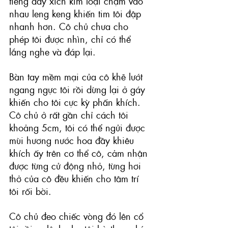
tiếng dây xích kim loại chạm vào 
nhau leng keng khiến tim tôi đập 
nhanh hơn. Cô chủ chưa cho 
phép tôi được nhìn, chỉ có thể 
lắng nghe và đáp lại. 
Bàn tay mềm mại của cô khẽ lướt 
ngang ngực tôi rồi dừng lại ở gáy 
khiến cho tôi cực kỳ phấn khích. 
Cô chủ ở rất gần chỉ cách tôi 
khoảng 5cm, tôi có thể ngửi được 
mùi hương nước hoa đầy khiêu 
khích ấy trên cơ thể cô, cảm nhận 
được từng cử động nhỏ, từng hơi 
thở của cô đều khiến cho tâm trí 
tôi rối bời. 
Cô chủ đeo chiếc vòng đó lên cổ 