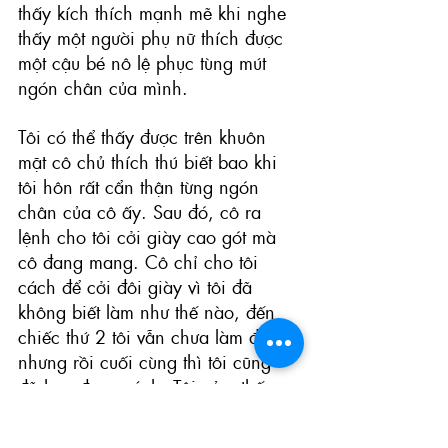
thấy kích thích mạnh mẽ khi nghe 
thấy một người phụ nữ thích được 
một cậu bé nô lệ phục tùng mút 
ngón chân của mình.
Tôi có thể thấy được trên khuôn 
mặt cô chủ thích thú biết bao khi 
tôi hôn rất cẩn thận từng ngón 
chân của cô ấy. Sau đó, cô ra 
lệnh cho tôi cởi giày cao gót mà 
cô đang mang. Cô chỉ cho tôi 
cách để cởi đôi giày vì tôi đã 
không biết làm như thế nào, đến 
chiếc thứ 2 tôi vẫn chưa làm được 
nhưng rồi cuối cùng thì tôi cũng 
đã học được cách. Tôi cảm thấy 
mình thật ngớ ngẩn, và rồi không 
kiêng nể, cô chủ nói với tôi rằng 