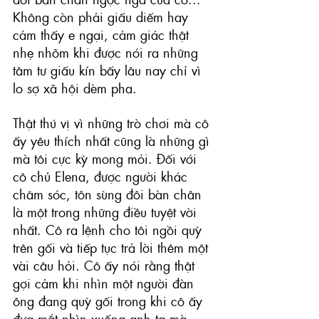
Không còn phải giấu diếm hay 
cảm thấy e ngại, cảm giác thật 
nhẹ nhõm khi được nói ra những 
tâm tư giấu kín bấy lâu nay chỉ vì 
lo sợ xã hội dèm pha. 
Thật thú vị vì những trò chơi mà cô 
ấy yêu thích nhất cũng là những gì 
mà tôi cực kỳ mong mỏi. Đối với 
cô chủ Elena, được người khác 
chăm sóc, tôn sùng đôi bàn chân 
là một trong những điều tuyệt vời 
nhất. Cô ra lệnh cho tôi ngồi quỳ 
trên gối và tiếp tục trả lời thêm một 
vài câu hỏi. Cô ấy nói rằng thật 
gợi cảm khi nhìn một người đàn 
ông đang quỳ gối trong khi cô ấy 
đưa mắt nhìn xuống anh ta mà 