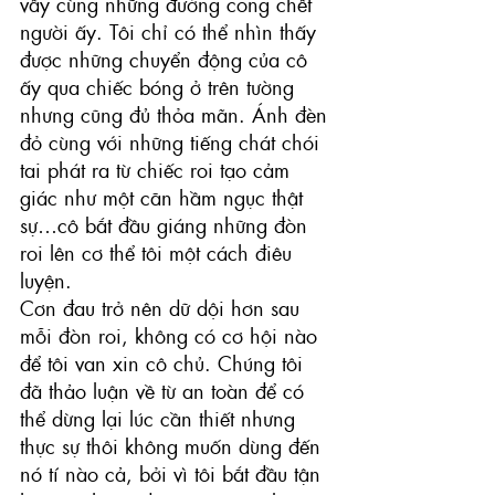
vẩy cùng những đường cong chết 
người ấy. Tôi chỉ có thể nhìn thấy 
được những chuyển động của cô 
ấy qua chiếc bóng ở trên tường 
nhưng cũng đủ thỏa mãn. Ánh đèn 
đỏ cùng với những tiếng chát chói 
tai phát ra từ chiếc roi tạo cảm 
giác như một căn hầm ngục thật 
sự…cô bắt đầu giáng những đòn 
roi lên cơ thể tôi một cách điêu 
luyện.
Cơn đau trở nên dữ dội hơn sau 
mỗi đòn roi, không có cơ hội nào 
để tôi van xin cô chủ. Chúng tôi 
đã thảo luận về từ an toàn để có 
thể dừng lại lúc cần thiết nhưng 
thực sự thôi không muốn dùng đến 
nó tí nào cả, bởi vì tôi bắt đầu tận 