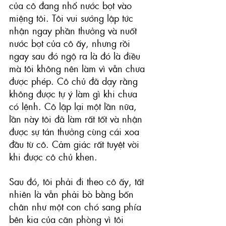
của cô đang nhổ nước bọt vào 
miệng tôi. Tôi vui sướng lập tức 
nhận ngay phần thưởng và nuốt 
nước bọt của cô ấy, nhưng rồi 
ngay sau đó ngộ ra là đó là điều 
mà tôi không nên làm vì vẫn chưa 
được phép. Cô chủ đã dạy rằng 
không được tự ý làm gì khi chưa 
có lệnh. Cô lặp lại một lần nữa, 
lần này tôi đã làm rất tốt và nhận 
được sự tán thưởng cùng cái xoa 
đầu từ cô. Cảm giác rất tuyệt vời 
khi được cô chủ khen.
Sau đó, tôi phải đi theo cô ấy, tất 
nhiên là vẫn phải bò bằng bốn 
chân như một con chó sang phía 
bên kia của căn phòng vì tôi 