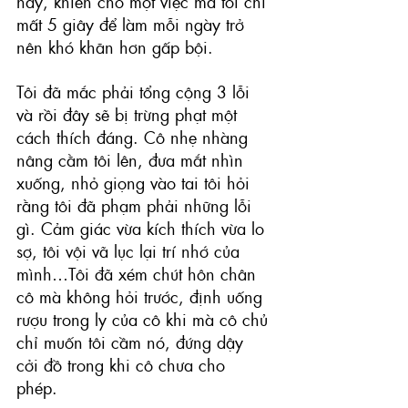
này, khiến cho một việc mà tôi chỉ 
mất 5 giây để làm mỗi ngày trở 
nên khó khăn hơn gấp bội. 
Tôi đã mắc phải tổng cộng 3 lỗi 
và rồi đây sẽ bị trừng phạt một 
cách thích đáng. Cô nhẹ nhàng 
nâng cằm tôi lên, đưa mắt nhìn 
xuống, nhỏ giọng vào tai tôi hỏi 
rằng tôi đã phạm phải những lỗi 
gì. Cảm giác vừa kích thích vừa lo 
sợ, tôi vội vã lục lại trí nhớ của 
mình…Tôi đã xém chút hôn chân 
cô mà không hỏi trước, định uống 
rượu trong ly của cô khi mà cô chủ 
chỉ muốn tôi cầm nó, đứng dậy 
cởi đồ trong khi cô chưa cho 
phép. 