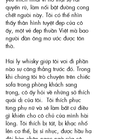
quyến rũ, làm nổi bật đường cong 
chết người này. Tôi có thể nhìn 
thấy thân hình tuyệt đẹp của cô 
ấy, một vẻ đẹp thuần Việt mà bao 
người đàn ông mơ ước được tôn 
thờ.
Hai ly whisky giúp tôi vơi đi phần 
nào sự căng thẳng trước đó. Trong 
khi chúng tôi trò chuyện trên chiếc 
sofa trong phòng khách sang 
trọng, cô ấy hỏi về những sở thích 
quái dị của tôi.  Tôi thích phục 
tùng phụ nữ và sẽ làm bất cứ điều 
gì khiến cho cô chủ của mình hài 
lòng. Tôi thích bị tát, bị khạc nhổ 
lên cơ thể, bị sỉ nhục, được hầu hạ 
đôi bàn chân ngọc ngà của cô... 