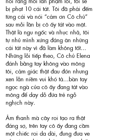
nói rằng mỗi lần phạm lỗi, tôi sẽ 
bị phạt 10 cái tát. Tôi đã phải đếm 
từng cái và nói “cảm ơn Cô chủ” 
sau mỗi lần bị cô ấy tát vào mặt. 
Thật là ngu ngốc và nhục nhã, tôi 
tự nhủ mình xứng đáng ăn những 
cái tát này vì đã làm không tốt... 
Những lỗi tiếp theo, Cô chủ Elena 
đánh bằng tay không vào mông 
tôi, cảm giác thật đau đớn nhưng 
xen lẫn niềm vui khó tả…bàn tay 
ngọc ngà của cô ấy đang tát vào 
mông để dạy dỗ đứa trẻ ngỗ 
nghịch này.
Âm thanh mà cây roi tạo ra thật 
đáng sợ, trên tay cô ấy đang cầm 
một chiếc roi da dài, đung đưa ve 