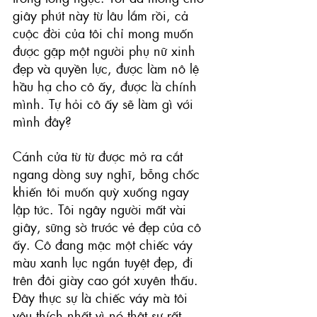
giây phút này từ lâu lắm rồi, cả 
cuộc đời của tôi chỉ mong muốn 
được gặp một người phụ nữ xinh 
đẹp và quyền lực, được làm nô lệ 
hầu hạ cho cô ấy, được là chính 
mình. Tự hỏi cô ấy sẽ làm gì với 
mình đây?
Cánh cửa từ từ được mở ra cắt 
ngang dòng suy nghĩ, bỗng chốc 
khiến tôi muốn quỳ xuống ngay 
lập tức. Tôi ngây người mất vài 
giây, sững sờ trước vẻ đẹp của cô 
ấy. Cô đang mặc một chiếc váy 
màu xanh lục ngắn tuyệt đẹp, đi 
trên đôi giày cao gót xuyên thấu. 
Đây thực sự là chiếc váy mà tôi 
yêu thích nhất vì nó thật sự rất 