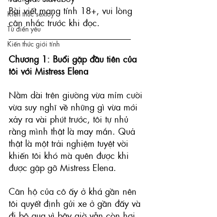
Bài viết mang tính 18+, vui lòng 
Kiến thức sextoy
cân nhắc trước khi đọc. 
Từ điển yêu
____________________________
Kiến thức giới tính
Chương 1: Buổi gặp đầu tiên của 
tôi với Mistress Elena
Nằm dài trên giường vừa mỉm cười 
vừa suy nghĩ về những gì vừa mới 
xảy ra vài phút trước, tôi tự nhủ 
rằng mình thật là may mắn. Quả 
thật là một trải nghiệm tuyệt vời 
khiến tôi khó mà quên được khi 
được gặp gỡ Mistress Elena.
Căn hộ của cô ấy ở khá gần nên 
tôi quyết định gửi xe ở gần đấy và 
đi bộ qua vì bây giờ vẫn còn hơi 