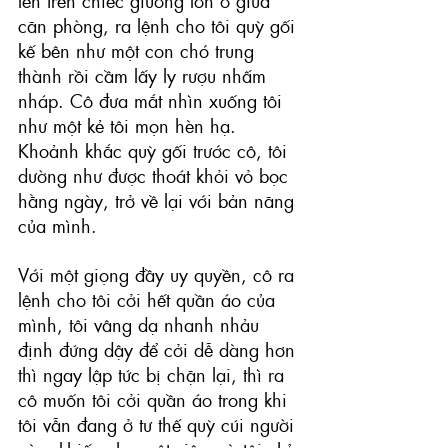
lên trên chiếc giường lớn ở giữa 
căn phòng, ra lệnh cho tôi quỳ gối 
kế bên như một con chó trung 
thành rồi cầm lấy ly rượu nhấm 
nháp. Cô đưa mắt nhìn xuống tôi 
như một kẻ tôi mọn hèn hạ. 
Khoảnh khắc quỳ gối trước cô, tôi 
dường như được thoát khỏi vỏ bọc 
hằng ngày, trở về lại với bản năng 
của mình. 
Với một giọng đầy uy quyền, cô ra 
lệnh cho tôi cởi hết quần áo của 
mình, tôi vâng dạ nhanh nhảu 
định đứng dậy để cởi dễ dàng hơn 
thì ngay lập tức bị chặn lại, thì ra 
cô muốn tôi cởi quần áo trong khi 
tôi vẫn đang ở tư thế quỳ cúi người 