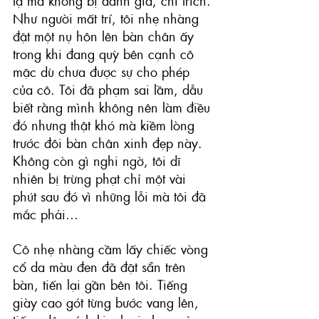
lạ mà không bị đánh giá, chỉ trích. 
Như người mất trí, tôi nhẹ nhàng 
đặt một nụ hôn lên bàn chân ấy 
trong khi đang quỳ bên cạnh cô 
mặc dù chưa được sự cho phép 
của cô. Tôi đã phạm sai lầm, dẫu 
biết rằng mình không nên làm điều 
đó nhưng thật khó mà kiềm lòng 
trước đôi bàn chân xinh đẹp này. 
Không còn gì nghi ngờ, tôi dĩ 
nhiên bị trừng phạt chỉ một vài 
phút sau đó vì những lỗi mà tôi đã 
mắc phải…
Cô nhẹ nhàng cầm lấy chiếc vòng 
cổ da màu đen đã đặt sẵn trên 
bàn, tiến lại gần bên tôi. Tiếng 
giày cao gót từng bước vang lên, 