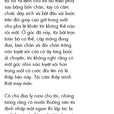
tôi rồi ra lệnh cho tôi bò theo phía 
sau bằng bốn chân, tay cô cầm 
chiếc dây xích và bắt đầu sải bước 
trên đôi giày cao gót trong suốt 
như pha lê khiến tôi không thể nào 
rời mắt. Ở góc độ này, tôi bắt trọn 
toàn bộ cơ thể, cặp mông đung 
đưa, bàn chân và đôi chân trắng 
nõn tuyệt vời của cô ấy từng bước 
di chuyển, tôi không nghĩ rằng có 
một góc nhìn nào tuyệt vời hơn 
trong suốt cả cuộc đời tên nô lệ 
thấp hèn này. Tôi cảm thấy mình 
thật may mắn. 
Cô chủ đưa ly rượu cho tôi, những 
tưởng rằng cô muốn thưởng nên tôi 
định nhấp một ngụm thì lập tức bị 