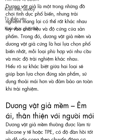
Dương vật giả là một trong những đồ 
Kiến thức sextoy
chơi tình dục phổ biến, nhưng trải 
Từ điển yêu
nghiệm mang lại có thể rất khác nhau 
Kiến thức giới tính
tùy vào chất liệu và độ cứng của sản 
phẩm. Trong đó, dương vật giả mềm và 
dương vật giả cứng là hai lựa chọn phổ 
biến nhất, mỗi loại phù hợp với nhu cầu 
và mức độ trải nghiệm khác nhau.
Hiểu rõ sự khác biệt giữa hai loại sẽ 
giúp bạn lựa chọn đúng sản phẩm, sử 
dụng thoải mái hơn và đảm bảo an toàn 
khi trải nghiệm.
Dương vật giả mềm – Êm 
ái, thân thiện với người mới
Dương vật giả mềm thường được làm từ 
silicone y tế hoặc TPE, có độ đàn hồi tốt 
và dễ uốn cong theo chuyển động cơ 