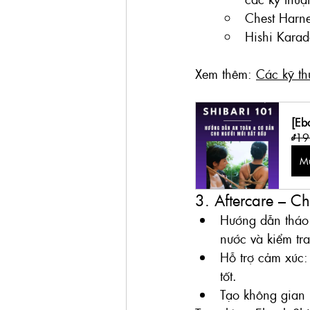
Chest Harne
Hishi Karad
Xem thêm: 
Các kỹ th
[Eb
₫19
M
3. Aftercare – C
Hướng dẫn tháo
nước và kiểm tra
Hỗ trợ cảm xúc:
tốt.
Tạo không gian 