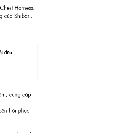
 Chest Harness.
ng của Shibari.
ắt đầu
ấm, cung cấp 
bên hồi phục 