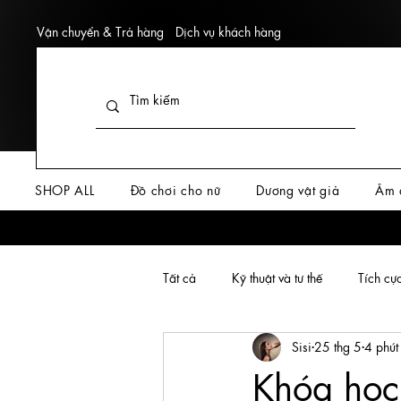
Vận chuyển & Trả hàng
Dịch vụ khách hàng
SHOP ALL
Đồ chơi cho nữ
Dương vật giả
Âm 
Tất cả
Kỹ thuật và tư thế
Tích cự
Sisi
25 thg 5
4 phút
Từ điển yêu
Kiến thức giới tính
Khóa học