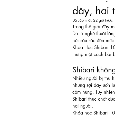
dây, hơi 
Đã cập nhật:
22 giờ trước
Trong thế giới đầy m
Đó là nghệ thuật lắn
nối sâu sắc đến mức 
Khóa Học Shibari 10
thừng một cách bài 
Shibari không
Nhiều người bị thu h
những sợi dây uốn lư
cảm hứng. Tuy nhiên,
Shibari thực chất dự
hai người.
Khóa học Shibari 101