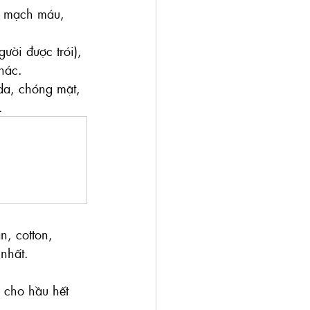
rí mạch máu, 
ười được trói), 
hác.
da, chóng mặt, 
.
, cotton, 
nhất.
 cho hầu hết 