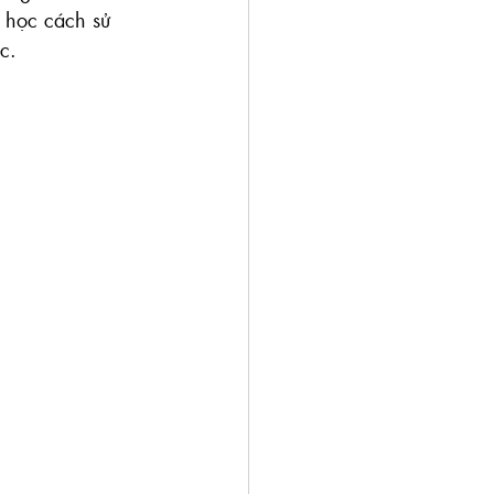
 học cách sử 
c.