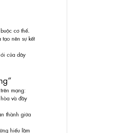
 buộc cơ thể. 
 tạo nên sự kết 
ới của dây 
óng”
 trên mạng: 
 hòa và đầy 
ân thành giữa 
hững hiểu lầm 