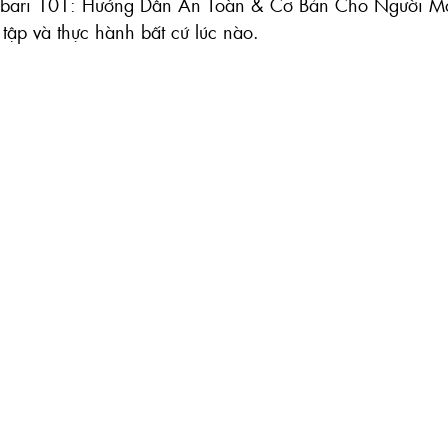
bari 101: Hướng Dẫn An Toàn & Cơ Bản Cho Người Mới –
 tập và thực hành bất cứ lúc nào.