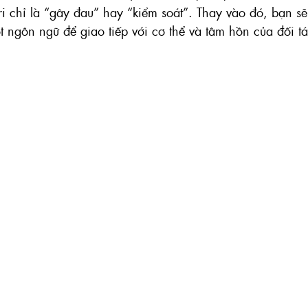
i chỉ là “gây đau” hay “kiểm soát”. Thay vào đó, bạn sẽ
 ngôn ngữ để giao tiếp với cơ thể và tâm hồn của đối tá