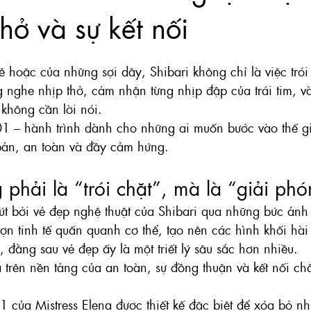
thở và sự kết nối
ê hoặc của những sợi dây, Shibari không chỉ là việc trói
g nghe nhịp thở, cảm nhận từng nhịp đập của trái tim, và
không cần lời nói.
1 – hành trình dành cho những ai muốn bước vào thế gi
bản, an toàn và đầy cảm hứng.
 phải là “trói chặt”, mà là “giải ph
út bởi vẻ đẹp nghệ thuật của Shibari qua những bức ảnh
ợn tinh tế quấn quanh cơ thể, tạo nên các hình khối hài
 đằng sau vẻ đẹp ấy là một triết lý sâu sắc hơn nhiều.
a trên nền tảng của an toàn, sự đồng thuận và kết nối ch
 của Mistress Elena được thiết kế đặc biệt để xóa bỏ n