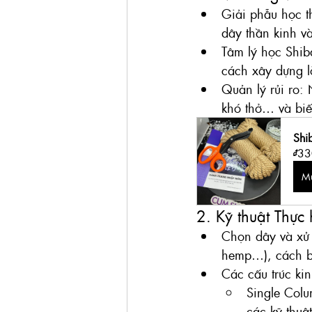
Giải phẫu học th
dây thần kinh và
Tâm lý học Shiba
cách xây dựng l
Quản lý rủi ro:
khó thở… và biết
Shi
₫33
M
2. Kỹ thuật Thực 
Chọn dây và xử 
hemp…), cách b
Các cấu trúc ki
Single Colu
các kỹ thuật