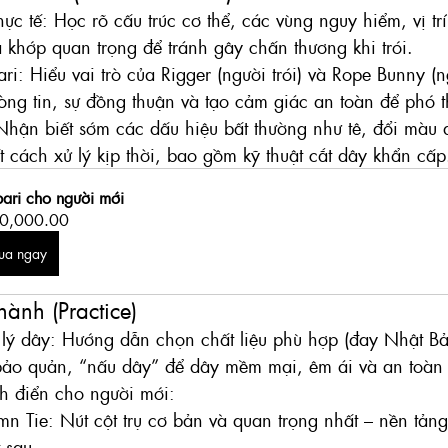
ực tế: Học rõ cấu trúc cơ thể, các vùng nguy hiểm, vị t
 khớp quan trọng để tránh gây chấn thương khi trói.
ri: Hiểu vai trò của Rigger (người trói) và Rope Bunny (ng
òng tin, sự đồng thuận và tạo cảm giác an toàn để phó t
 Nhận biết sớm các dấu hiệu bất thường như tê, đổi màu 
 cách xử lý kịp thời, bao gồm kỹ thuật cắt dây khẩn cấp
bari cho người mới
0,000.00
ua ngay
hành (Practice)
lý dây: Hướng dẫn chọn chất liệu phù hợp (đay Nhật Bản
ảo quản, “nấu dây” để dây mềm mại, êm ái và an toàn 
nh điển cho người mới:
mn Tie: Nút cột trụ cơ bản và quan trọng nhất – nền tảng
 sau.