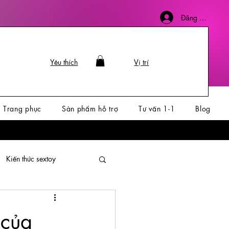
Đăng nhập
Yêu thích
Vị trí
Trang phục
Sản phẩm hỗ trợ
Tư vấn 1-1
Blog
Kiến thức sextoy
 của