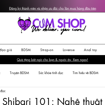
Đăng ký thành viên và nhận ưu đãi cho lần mua hàng đầu tiên
đạo giả
BDSM
Strap-on
Lovense
Anal toy
Quà tặng bất ngờ cho bạn & người ấy. Xem ngay!
c
Truyện BDSM
Sức khỏe tình dục
Tìm hiểu về BDSM
 đọc
 Shibari 101: Nghệ thuật