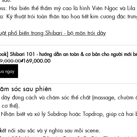
ss: Hai biến thể thẩm mỹ cao là hình Viên Ngọc và Lila
a: Kỹ thuật trói toàn thân tạo họa tiết kim cương đặc trư
uật phổ biến trong Shibari - bộ môn trói dây
ook] Shibari 101 - hướng dẫn an toàn & cơ bản cho người mới b
9,000.00
₫169,000.00
ua ngay
hăm sóc sau phiên
 dây đúng cách và chăm sóc thể chất (massage, chườm 
 cơ thể).
 Nhận biết và xử lý Subdrop hoặc Topdrop, giúp cả hai 
kết nối sâu sắc và ý nghĩa sau mỗi scene.