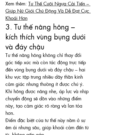
Xem thêm: 
Tư Thế Cưỡi Ngựa Cải Tiến – 
Giúp Nữ Giới Chủ Động Và Dễ Đạt Cực 
Khoái Hơn
3. Tư thế nâng hông – 
kích thích vùng bụng dưới 
và đáy chậu
Tư thế nâng hông không chỉ thay đổi 
góc tiếp xúc mà còn tác động trực tiếp 
đến vùng bụng dưới và đáy chậu – hai 
khu vực tập trung nhiều dây thần kinh 
cảm giác nhưng thường ít được chú ý. 
Khi hông được nâng nhẹ, áp lực và nhịp 
chuyển động sẽ dồn vào những điểm 
này, tạo cảm giác rõ ràng và lan tỏa 
hơn.
Điểm đặc biệt của tư thế này nằm ở sự 
êm ái nhưng sâu, giúp khoái cảm đến từ 
từ, không gấp gáp.