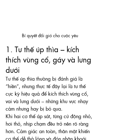
Bí quyết đổi gió cho cuộc yêu
1. Tư thế úp thìa – kích 
thích vùng cổ, gáy và lưng 
dưới
Tư thế úp thìa thường bị đánh giá là 
“hiền”, nhưng thực tế đây lại là tư thế 
cực kỳ hiệu quả để kích thích vùng cổ, 
vai và lưng dưới – những khu vực nhạy 
cảm nhưng hay bị bỏ qua.
Khi hai cơ thể áp sát, từng cử động nhỏ, 
hơi thở, nhịp chạm đều trở nên rõ ràng 
hơn. Cảm giác an toàn, thân mật khiến 
cơ thể dễ thả lỏng và đón nhận khoái 