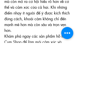
mà còn mở ra cơ hội hiểu rõ hơn về cơ 
thể và cảm xúc của cả hai. Khi những 
điểm nhạy ít người để ý được kích thích 
đúng cách, khoái cảm không chỉ đến 
mạnh mẽ hơn mà còn sâu và trọn vẹn 
hơn.
Khám phá ngay các sản phẩm hỗ trợ tại 
Cum Shop
 để làm mới cảm xúc và 
khoái cảm mỗi ngày.
Kỹ thuật và tư thế
Kiến thức sextoy
Xem tất cả
Bài đăng gần đây