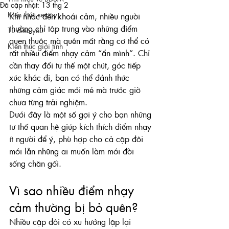
Đã cập nhật:
13 thg 2
Kiến thức sextoy
Khi nhắc đến khoái cảm, nhiều người 
thường chỉ tập trung vào những điểm 
Từ điển yêu
quen thuộc mà quên mất rằng cơ thể có 
Kiến thức giới tính
rất nhiều điểm nhạy cảm “ẩn mình”. Chỉ 
cần thay đổi tư thế một chút, góc tiếp 
xúc khác đi, bạn có thể đánh thức 
những cảm giác mới mẻ mà trước giờ 
chưa từng trải nghiệm.
Dưới đây là một số gợi ý cho bạn những 
tư thế quan hệ giúp kích thích điểm nhạy 
ít người để ý, phù hợp cho cả cặp đôi 
mới lẫn những ai muốn làm mới đời 
sống chăn gối.
Vì sao nhiều điểm nhạy 
cảm thường bị bỏ quên?
Nhiều cặp đôi có xu hướng lặp lại 