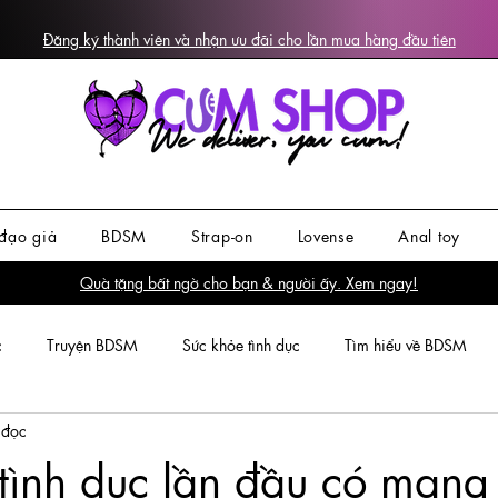
Đăng ký thành viên và nhận ưu đãi cho lần mua hàng đầu tiên
đạo giả
BDSM
Strap-on
Lovense
Anal toy
Quà tặng bất ngờ cho bạn & người ấy. Xem ngay!
c
Truyện BDSM
Sức khỏe tình dục
Tìm hiểu về BDSM
 đọc
ình dục lần đầu có mang 