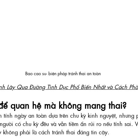
Bao cao su- biện pháp tránh thai an toàn
ệnh Lây Qua Đường Tình Dục Phổ Biến Nhất và Cách Phò
để quan hệ mà không mang thai?
n tính ngày an toàn dựa trên chu kỳ kinh nguyệt, nhưng
người có chu kỳ đều và vẫn tiềm ẩn rủi ro nếu tính sai. 
 không phải là cách tránh thai đáng tin cậy.