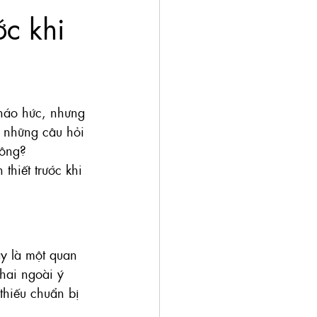
ớc khi
 háo hức, nhưng 
g những câu hỏi 
hông?
thiết trước khi 
ây là một quan 
thai ngoài ý 
thiếu chuẩn bị 