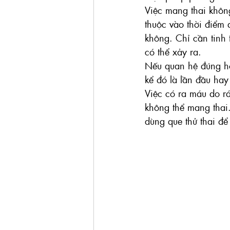
Việc mang thai không
thuộc vào thời điểm 
không. Chỉ cần tinh 
có thể xảy ra.
Nếu quan hệ đúng hoặ
kể đó là lần đầu hay
Việc có ra máu do r
không thể mang thai
dùng que thử thai để