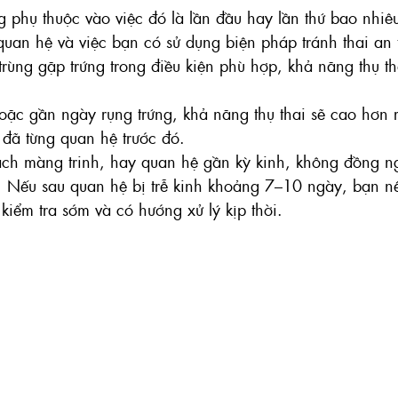
 phụ thuộc vào việc đó là lần đầu hay lần thứ bao nhiê
quan hệ và việc bạn có sử dụng biện pháp tránh thai an
trùng gặp trứng trong điều kiện phù hợp, khả năng thụ t
c gần ngày rụng trứng, khả năng thụ thai sẽ cao hơn rấ
 đã từng quan hệ trước đó.
ách màng trinh, hay quan hệ gần kỳ kinh, không đồng ng
. Nếu sau quan hệ bị trễ kinh khoảng 7–10 ngày, bạn n
 kiểm tra sớm và có hướng xử lý kịp thời.