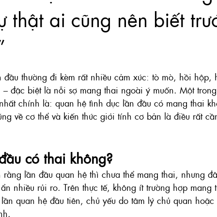
 thật ai cũng nên biết trư
”
n đầu thường đi kèm rất nhiều cảm xúc: tò mò, hồi hộp,
g – đặc biệt là nỗi sợ mang thai ngoài ý muốn. Một tron
nhất chính là: quan hệ tình dục lần đầu có mang thai k
ng về cơ thể và kiến thức giới tính cơ bản là điều rất cần 
đầu có thai không?
n rằng lần đầu quan hệ thì chưa thể mang thai, nhưng đ
ẩn nhiều rủi ro. Trên thực tế, không ít trường hợp mang 
lần quan hệ đầu tiên, chủ yếu do tâm lý chủ quan hoặc 
nh.