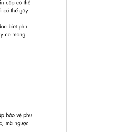
ẩn cấp có thể 
ì có thể gây 
đặc biệt phù 
uy cơ mang 
áp bảo vệ phù 
úc, mà ngược 