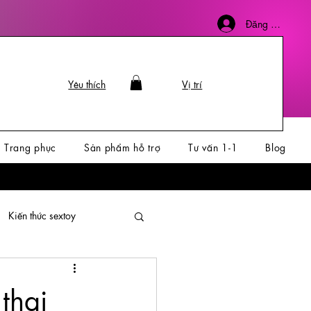
Đăng nhập
Yêu thích
Vị trí
Trang phục
Sản phẩm hỗ trợ
Tư vấn 1-1
Blog
Kiến thức sextoy
thai