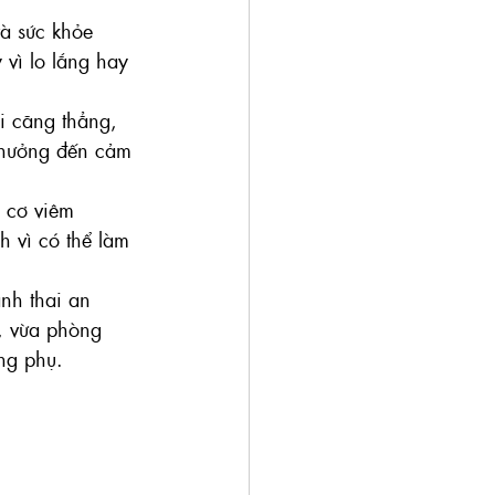
à sức khỏe 
 vì lo lắng hay 
i căng thẳng, 
 hưởng đến cảm 
 cơ viêm 
h vì có thể làm 
nh thai an 
,
 vừa phòng 
ụng phụ.