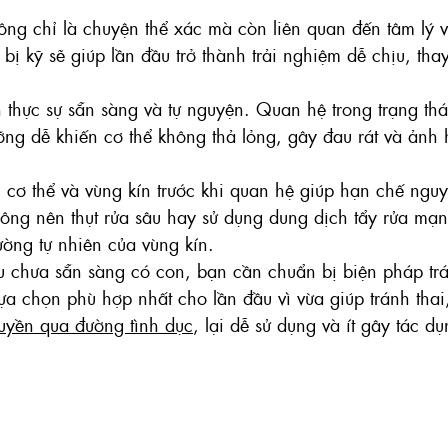
ng chỉ là chuyện thể xác mà còn liên quan đến tâm lý v
bị kỹ sẽ giúp lần đầu trở thành trải nghiệm dễ chịu, thay
n thực sự sẵn sàng và tự nguyện. Quan hệ trong trạng thá
ỡng dễ khiến cơ thể không thả lỏng, gây đau rát và ảnh
 cơ thể và vùng kín trước khi quan hệ giúp hạn chế nguy
ông nên thụt rửa sâu hay sử dụng dung dịch tẩy rửa mạn
ờng tự nhiên của vùng kín.
u chưa sẵn sàng có con, bạn cần chuẩn bị biện pháp trá
lựa chọn phù hợp nhất cho lần đầu vì vừa giúp tránh thai
ruyền qua đường tình 
dục
, 
lại dễ sử dụng và ít gây tác d