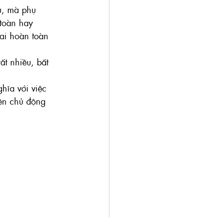
u, mà phụ 
 toàn hay 
hai hoàn toàn 
t nhiều, bất 
hĩa với việc 
ên chủ động 