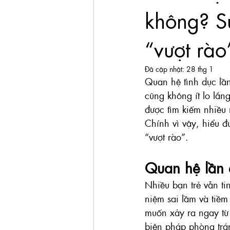
không? Sự
“vượt rào
Đã cập nhật:
28 thg 1
Quan hệ tình dục lầ
cũng không ít lo lắn
được tìm kiếm nhiều 
Chính vì vậy, hiểu đú
“vượt rào”.
Quan hệ lần 
Nhiều bạn trẻ vẫn ti
niệm sai lầm và tiềm 
muốn xảy ra ngay từ 
biện pháp phòng trá