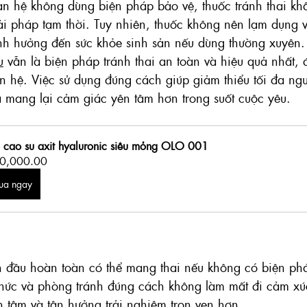
an hệ không dùng biện pháp bảo vệ, thuốc tránh thai kh
i pháp tạm thời. Tuy nhiên, thuốc không nên lạm dụng v
 ảnh hưởng đến sức khỏe sinh sản nếu dùng thường xuyên.
u
 vẫn là biện pháp tránh thai an toàn và hiệu quả nhất, 
n hệ. Việc sử dụng đúng cách giúp giảm thiểu tối đa ng
à mang lại cảm giác yên tâm hơn trong suốt cuộc yêu.
 cao su axit hyaluronic siêu mỏng OLO 001
0,000.00
ua ngay
n đầu hoàn toàn có thể mang thai nếu không có biện ph
thức và phòng tránh đúng cách không làm mất đi cảm x
an tâm và tận hưởng trải nghiệm trọn vẹn hơn.