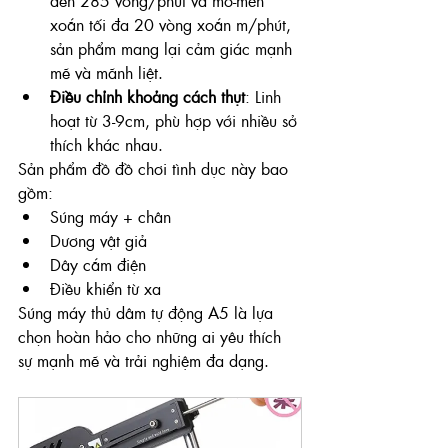
đến 285 vòng/phút và mô-men 
xoắn tối đa 20 vòng xoắn m/phút, 
sản phẩm mang lại cảm giác mạnh 
mẽ và mãnh liệt.
Điều chỉnh khoảng cách thụt
: Linh 
hoạt từ 3-9cm, phù hợp với nhiều sở 
thích khác nhau.
Sản phẩm đồ đồ chơi tình dục này bao 
gồm:
Súng máy + chân
Dương vật giả
Dây cắm điện
Điều khiển từ xa
Súng máy thủ dâm tự động A5 là lựa 
chọn hoàn hảo cho những ai yêu thích 
sự mạnh mẽ và trải nghiệm đa dạng.