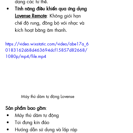
dạng các tư thế.
Tính năng điều khiển qua ứng dụng 
Lovense Remote
: Không giới hạn 
chế độ rung, đồng bộ với nhạc và 
kích hoạt bằng âm thanh.
https://video.wixstatic.com/video/abe17a_6
0183162d68d463694dcf15857d82668/
1080p/mp4/file.mp4
Máy thủ dâm tự động Lovense
Sản phẩm bao gồm
:
Máy thủ dâm tự động
Túi đựng kín đáo
Hướng dẫn sử dụng và lắp ráp