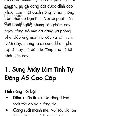
em phụ nữ dễ dàng đạt được đỉnh cao 
Kiến thức sextoy
khoái cảm một cách riêng tư mà không 
Từ điển yêu
cần phải có bạn tình. Với sự phát triển 
Kiến thức giới tính
của công nghệ, những sản phẩm này 
ngày càng trở nên đa dạng và phong 
phú, đáp ứng mọi nhu cầu và sở thích. 
Dưới đây, chúng ta sẽ cùng khám phá 
top 3 máy thủ dâm tự động cho nữ tốt 
nhất hiện nay.
1. Súng Máy Làm Tình Tự 
Động A5 Cao Cấp
Tính năng nổi bật
:
Điều khiển từ xa
: Dễ dàng kiểm 
soát tốc độ và cường độ.
Công suất mạnh mẽ
: Với tốc độ lên 