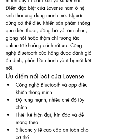
muốn duy trì cảm xúc và sự kết nối.
Điểm đặc biệt của Lovense nằm ở hệ 
sinh thái ứng dụng mạnh mẽ. Người 
dùng có thể điều khiển sản phẩm thông 
qua điện thoại, đồng bộ với âm nhạc, 
giọng nói hoặc thậm chí tương tác 
online từ khoảng cách rất xa. Công 
nghệ Bluetooth của hãng được đánh giá 
ổn định, phản hồi nhanh và ít bị mất kết 
nối.
Ưu điểm nổi bật của Lovense
Công nghệ Bluetooth và app điều 
khiển thông minh
Độ rung mạnh, nhiều chế độ tùy 
chỉnh
Thiết kế hiện đại, kín đáo và dễ 
mang theo
Silicone y tế cao cấp an toàn cho 
cơ thể