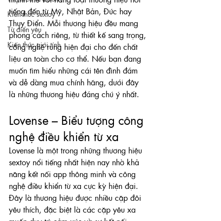
tiếng đến từ Mỹ, Nhật Bản, Đức hay 
Kiến thức sextoy
Thụy Điển. Mỗi thương hiệu đều mang 
Từ điển yêu
phong cách riêng, từ thiết kế sang trọng, 
Kiến thức giới tính
công nghệ rung hiện đại cho đến chất 
liệu an toàn cho cơ thể. Nếu bạn đang 
muốn tìm hiểu những cái tên đình đám 
và dễ dàng mua chính hãng, dưới đây 
là những thương hiệu đáng chú ý nhất.
Lovense – Biểu tượng công 
nghệ điều khiển từ xa
Lovense là một trong những thương hiệu 
sextoy nổi tiếng nhất hiện nay nhờ khả 
năng kết nối app thông minh và công 
nghệ điều khiển từ xa cực kỳ hiện đại. 
Đây là thương hiệu được nhiều cặp đôi 
yêu thích, đặc biệt là các cặp yêu xa 