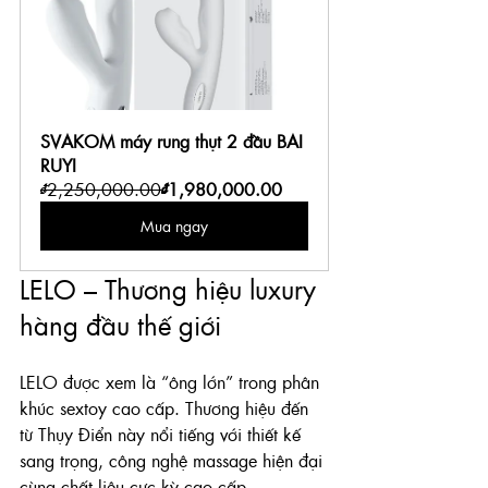
SVAKOM máy rung thụt 2 đầu BAI 
RUYI
₫2,250,000.00
₫1,980,000.00
Mua ngay
LELO – Thương hiệu luxury 
hàng đầu thế giới
LELO được xem là “ông lớn” trong phân 
khúc sextoy cao cấp. Thương hiệu đến 
từ Thụy Điển này nổi tiếng với thiết kế 
sang trọng, công nghệ massage hiện đại 
cùng chất liệu cực kỳ cao cấp.