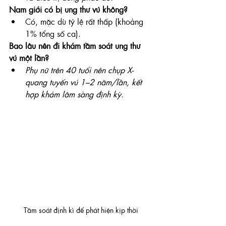
Nam giới có bị ung thư vú không?
Có, mặc dù tỷ lệ rất thấp (khoảng 
1% tổng số ca).
Bao lâu nên đi khám tầm soát ung thư 
vú một lần?
Phụ nữ trên 40 tuổi nên chụp X-
quang tuyến vú 1–2 năm/lần, kết 
hợp khám lâm sàng định kỳ.
Tầm soát định kì để phát hiện kịp thời