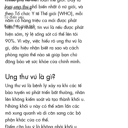
loại ung thư phổ biến nhất ở nữ giới, và 
Kiến thức sextoy
theo Tổ chức Y tế Thế giới (WHO), mỗi 
Từ điển yêu
năm có hàng triệu ca mới được phát 
Kiến thức giới tính
hiện. Tuy nhiên, tin vui là nếu được phát 
hiện sớm, tỷ lệ sống sót có thể lên tới 
90%. Vì vậy, việc hiểu rõ ung thư vú là 
gì, dấu hiệu nhận biết ra sao và cách 
phòng ngừa thế nào sẽ giúp bạn chủ 
động bảo vệ sức khỏe của chính mình.
Ung thư vú là gì?
Ung thư vú là bệnh lý xảy ra khi các tế 
bào tuyến vú phát triển bất thường, nhân 
lên không kiểm soát và tạo thành khối u. 
Những khối u này có thể xâm lấn các 
mô xung quanh và di căn sang các bộ 
phận khác của cơ thể.
Điểm cần lưu ý là không phải khối u 