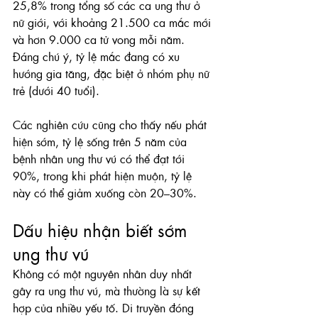
25,8% trong tổng số các ca ung thư ở 
nữ giới, với khoảng 21.500 ca mắc mới 
và hơn 9.000 ca tử vong mỗi năm. 
Đáng chú ý, tỷ lệ mắc đang có xu 
hướng gia tăng, đặc biệt ở nhóm phụ nữ 
trẻ (dưới 40 tuổi).
Các nghiên cứu cũng cho thấy nếu phát 
hiện sớm, tỷ lệ sống trên 5 năm của 
bệnh nhân ung thư vú có thể đạt tới 
90%, trong khi phát hiện muộn, tỷ lệ 
này có thể giảm xuống còn 20–30%.
Dấu hiệu nhận biết sớm 
ung thư vú
Không có một nguyên nhân duy nhất 
gây ra ung thư vú, mà thường là sự kết 
hợp của nhiều yếu tố. Di truyền đóng 