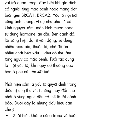
vai trò quan trọng, đặc biệt khi gia đình 
có người từng mắc bệnh hoặc mang đột 
biến gen BRCA1, BRCA2. Yếu tố nội tiết 
cũng ảnh hưởng, ví dụ như phụ nữ có 
kinh nguyệt sớm, mãn kinh muộn hoặc 
sử dụng hormone lâu dài. Bên cạnh đó, 
lối sống hiện đại ít vận động, sử dụng 
nhiều rượu bia, thuốc lá, chế độ ăn 
nhiều chất béo xấu… đều có thể làm 
tăng nguy cơ mắc bệnh. Tuổi tác cũng 
là một yếu tố, khi nguy cơ thường cao 
hơn ở phụ nữ trên 40 tuổi.
Phát hiện sớm là yếu tố quyết định trong 
điều trị ung thư vú. Những thay đổi nhỏ 
nhất ở vùng ngực đều có thể là lời cảnh 
báo. Dưới đây là những dấu hiệu cần 
chú ý:
Xuất hiện khối u cứng trong vú hoặc 