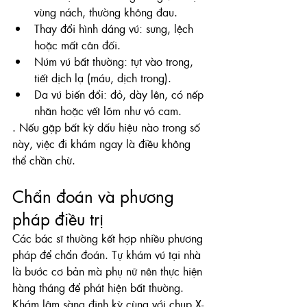
vùng nách, thường không đau.
Thay đổi hình dáng vú: sưng, lệch 
hoặc mất cân đối.
Núm vú bất thường: tụt vào trong, 
tiết dịch lạ (máu, dịch trong).
Da vú biến đổi: đỏ, dày lên, có nếp 
nhăn hoặc vết lõm như vỏ cam.
. Nếu gặp bất kỳ dấu hiệu nào trong số 
này, việc đi khám ngay là điều không 
thể chần chừ.
Chẩn đoán và phương 
pháp điều trị
Các bác sĩ thường kết hợp nhiều phương 
pháp để chẩn đoán. Tự khám vú tại nhà 
là bước cơ bản mà phụ nữ nên thực hiện 
hàng tháng để phát hiện bất thường. 
Khám lâm sàng định kỳ cùng với chụp X-