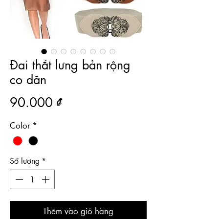
Đai thắt lưng bản rộng
co dãn
Giá
90.000 ₫
Color
*
Số lượng
*
Thêm vào giỏ hàng