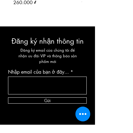
Giá
Giá
260.000 ₫
90.000 ₫
Đăng ký nhận thông tin
Đăng ký email của chúng tôi để
nhận ưu đãi VIP và thông báo sản
phẩm mới
Nhập email của bạn ở đây...
Gửi