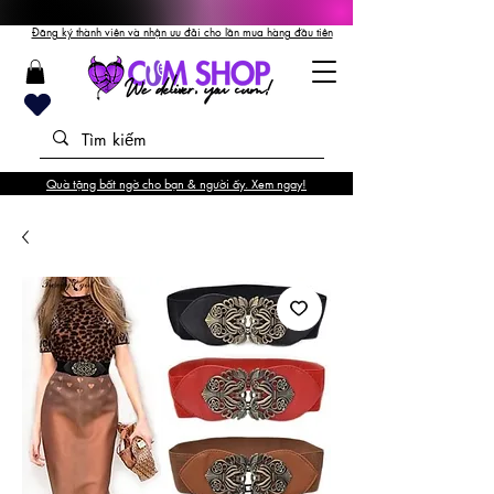
Đăng ký thành viên và nhận ưu đãi cho lần mua hàng đầu tiên
Quà tặng bất ngờ cho bạn & người ấy. Xem ngay!