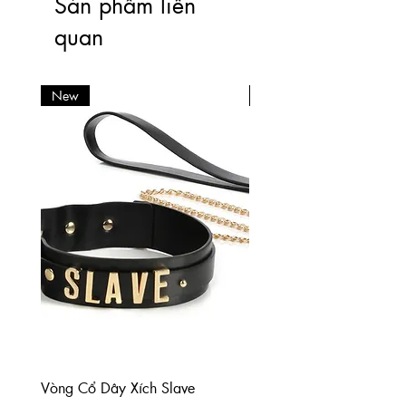
Sản phẩm liên
quan
New
New
Vòng Cổ Dây Xích Slave
Paddle chân mèo