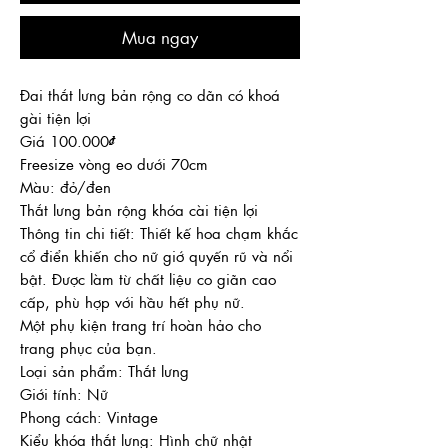
Mua ngay
Đai thắt lưng bản rộng co dãn có khoá
gài tiện lợi
Giá 100.000₫
Freesize vòng eo dưới 70cm
Màu: đỏ/đen
Thắt lưng bản rộng khóa cài tiện lợi
Thông tin chi tiết: Thiết kế hoa chạm khắc
cổ điển khiến cho nữ giớ quyến rũ và nổi
bật. Được làm từ chất liệu co giãn cao
cấp, phù hợp với hầu hết phụ nữ.
Một phụ kiện trang trí hoàn hảo cho
trang phục của bạn.
Loại sản phẩm: Thắt lưng
Giới tính: Nữ
Phong cách: Vintage
Kiểu khóa thắt lưng: Hình chữ nhật