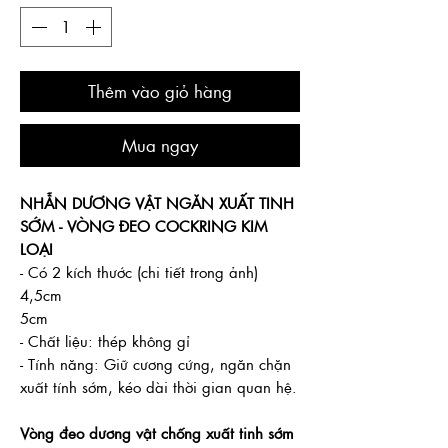
Thêm vào giỏ hàng
Mua ngay
NHẪN DƯƠNG VẬT NGĂN XUẤT TINH
SỚM - VÒNG ĐEO COCKRING KIM
LOẠI
- Có 2 kích thước (chi tiết trong ảnh)
4,5cm
5cm
- Chất liệu: thép không gỉ
- Tính năng: Giữ cương cứng, ngăn chặn
xuất tính sớm, kéo dài thời gian quan hệ.
Vòng đeo dương vật chống xuất tinh sớm