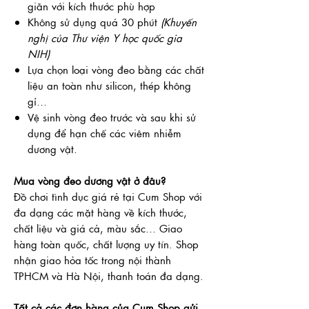
giãn với kích thước phù hợp
Không sử dụng quá 30 phút
(Khuyến
nghị của Thư viện Y học quốc gia
NIH)
Lựa chọn loại vòng đeo bằng các chất
liệu an toàn như silicon, thép không
gỉ…
Vệ sinh vòng đeo trước và sau khi sử
dụng để hạn chế các viêm nhiễm
dương vật.
Mua vòng đeo dương vật ở đâu?
Đồ chơi tình dục giá rẻ tại Cum Shop với
đa dạng các mặt hàng về kích thước,
chất liệu và giá cả, màu sắc… Giao
hàng toàn quốc, chất lượng uy tín. Shop
nhận giao hỏa tốc trong nội thành
TPHCM và Hà Nội, thanh toán đa dạng.
Tất cả các đơn hàng của Cum Shop gửi