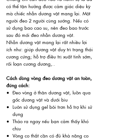
có thể tận hưởng được cảm giác diệu kỳ
mà chiếc nhẫn dương vật mang lại. Một
người đeo 2 người cùng sướng. Nếu có
sử dụng bao cao su, nên đeo bao trước
sau đó mới đeo nhẫn dương vật.
Nhẫn dương vật mang lại rất nhiều lợi
ích như: giúp dương vật duy trì trạng thái
cương cứng; hỗ trợ điều trị xuất tinh sớm,
rối loạn cương dương,..
Cách dùng vòng đeo dương vật an toàn,
đúng cách:
Đeo vòng ở thân dương vật, luồn qua
gốc dương vật và dưới bìu
Luôn sử dụng gel bôi trơn hỗ trợ khi sử
dụng
Tháo ra ngay nếu bạn cảm thấy khó
chịu
Vòng co thắt cần có đủ khả năng co