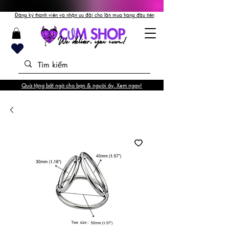
Đăng ký thành viên và nhận ưu đãi cho lần mua hàng đầu tiên
Quà tặng bất ngờ cho bạn & người ấy. Xem ngay!