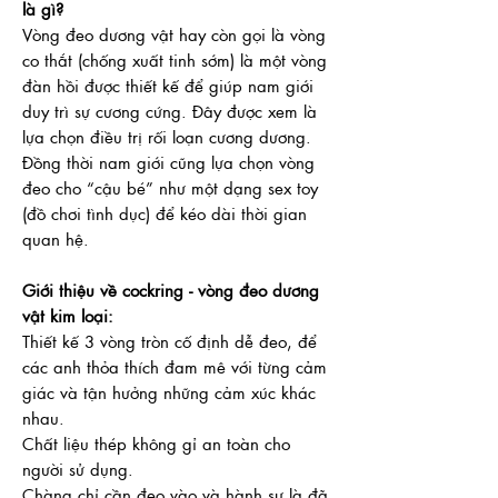
là gì?
Vòng đeo dương vật hay còn gọi là vòng
co thắt (chống xuất tinh sớm) là một vòng
đàn hồi được thiết kế để giúp nam giới
duy trì sự cương cứng. Đây được xem là
lựa chọn điều trị rối loạn cương dương.
Đồng thời nam giới cũng lựa chọn vòng
đeo cho “cậu bé” như một dạng sex toy
(đồ chơi tình dục) để kéo dài thời gian
quan hệ.
Giới thiệu về cockring - vòng đeo dương
vật kim loại:
Thiết kế 3 vòng tròn cố định dễ đeo, để
các anh thỏa thích đam mê với từng cảm
giác và tận hưởng những cảm xúc khác
nhau.
Chất liệu thép không gỉ an toàn cho
người sử dụng.
Chàng chỉ cần đeo vào và hành sự là đã