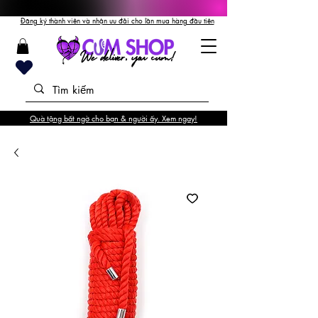
Đăng ký thành viên và nhận ưu đãi cho lần mua hàng đầu tiên
Quà tặng bất ngờ cho bạn & người ấy. Xem ngay!