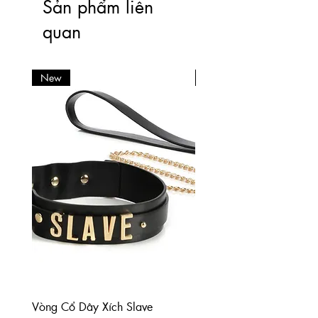
Sản phẩm liên
quan
New
New
Vòng Cổ Dây Xích Slave
Paddle chân mèo