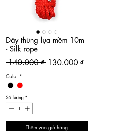
Dây thừng lụa mềm 10m
- Silk rope
Giá thông thường
Giá bán rẻ
 140.000 ₫ 
130.000 ₫
Color
*
Số lượng
*
Thêm vào giỏ hàng