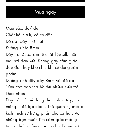
Mua ngay
Màu sắc: đỏ/ đen
Chất liệu: silk, có co dãn
Độ dài dây: 10 met
Đường kính: 8mm
Dây trói được làm từ chất liệu silk mềm
mại sợi đan kết. Không gây cảm giác
đau đớn hay khó chịu khi sử dụng sản
phẩm.
Đường kính dây dày 8mm với độ dài
10m cho bạn tha hồ thử nhiều kiểu trói
khác nhau.
Dây trói có thể dùng để định vị tay, chân,
mông... để tạo các tư thế quan hệ mới lạ
kích thích sự hưng phấn cho cả hai. Với
những bạn muốn tìm cảm giác mới lạ
trong chốn phòng the thì đây là một sự