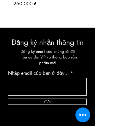
Giá
Giá
260.000 ₫
90.000 ₫
Đăng ký nhận thông tin
Đăng ký email của chúng tôi để
nhận ưu đãi VIP và thông báo sản
phẩm mới
Nhập email của bạn ở đây...
Gửi