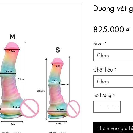
Dương vật 
825.000 ₫
Size
*
Chọn
Chất liệu
*
Chọn
Số lượng
*
Thêm vào giỏ h