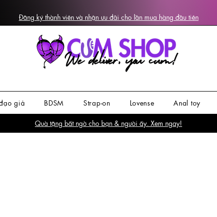
Đăng ký thành viên và nhận ưu đãi cho lần mua hàng đầu tiên
đạo giả
BDSM
Strap-on
Lovense
Anal toy
Quà tặng bất ngờ cho bạn & người ấy. Xem ngay!