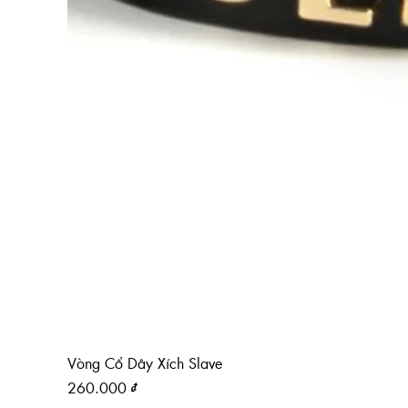
Vòng Cổ Dây Xích Slave
Giá
260.000 ₫