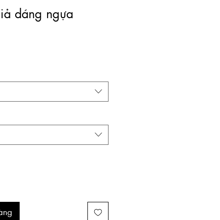
giả dáng ngựa
Giá
àng