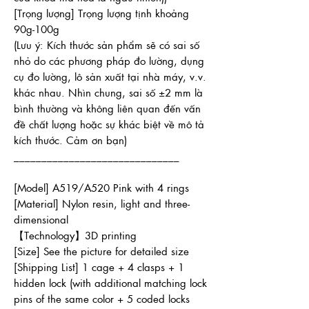
[Trọng lượng] Trọng lượng tịnh khoảng
90g-100g
(Lưu ý: Kích thước sản phẩm sẽ có sai số
nhỏ do các phương pháp đo lường, dụng
cụ đo lường, lô sản xuất tại nhà máy, v.v.
khác nhau. Nhìn chung, sai số ±2 mm là
bình thường và không liên quan đến vấn
đề chất lượng hoặc sự khác biệt về mô tả
kích thước. Cảm ơn bạn)
______________________________
[Model] A519/A520 Pink with 4 rings
[Material] Nylon resin, light and three-
dimensional
【Technology】3D printing
[Size] See the picture for detailed size
[Shipping List] 1 cage + 4 clasps + 1
hidden lock (with additional matching lock
pins of the same color + 5 coded locks