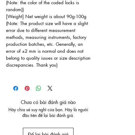
(Note: the color of the coded locks is
random))
[Weight] Net weight is about 90g-100g
(Note: The product size will have a slight
error due to different measurement
methods, measuring instruments, factory
production batches, etc. Generally, an
error of ±2 mm is normal and does not
belong to quality issues or size description
discrepancies. Thank you)
Chưa có bài đánh giá nào
Hãy chia sẻ suy nghĩ của bạn. Hãy là người
đầu tiên để lại bài đánh giá.
Để lại bài đánh giá