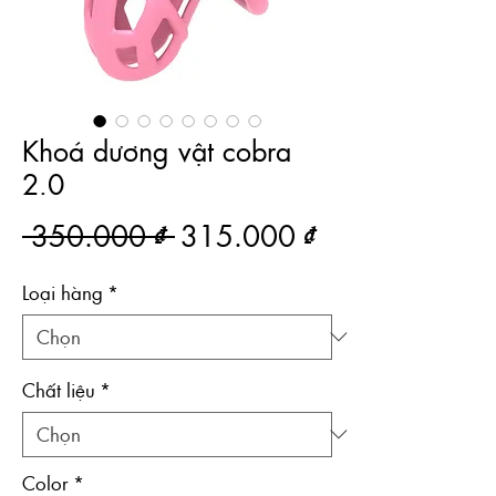
Khoá dương vật cobra
2.0
Giá thông thường
Giá bán rẻ
 350.000 ₫ 
315.000 ₫
Loại hàng
*
Chất liệu
*
Color
*