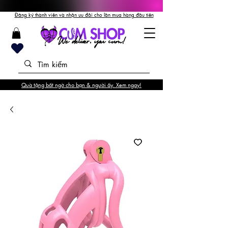
Đăng ký thành viên và nhận ưu đãi cho lần mua hàng đầu tiên
Quà tặng bất ngờ cho bạn & người ấy. Xem ngay!