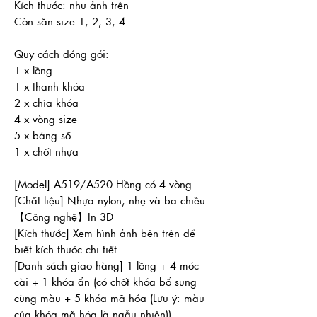
Kích thước: như ảnh trên
Còn sẵn size 1, 2, 3, 4
Quy cách đóng gói:
1 x lồng
1 x thanh khóa
2 x chìa khóa
4 x vòng size
5 x bảng số
1 x chốt nhựa
[Model] A519/A520 Hồng có 4 vòng
[Chất liệu] Nhựa nylon, nhẹ và ba chiều
【Công nghệ】In 3D
[Kích thước] Xem hình ảnh bên trên để
biết kích thước chi tiết
[Danh sách giao hàng] 1 lồng + 4 móc
cài + 1 khóa ẩn (có chốt khóa bổ sung
cùng màu + 5 khóa mã hóa (Lưu ý: màu
của khóa mã hóa là ngẫu nhiên))