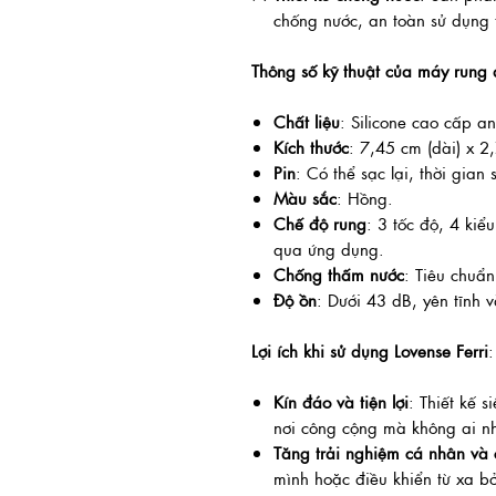
chống nước, an toàn sử dụng 
Thông số kỹ thuật của máy rung q
Chất liệu
: Silicone cao cấp an
Kích thước
: 7,45 cm (dài) x 2
Pin
: Có thể sạc lại, thời gia
Màu sắc
: Hồng.
Chế độ rung
: 3 tốc độ, 4 kiể
qua ứng dụng.
Chống thấm nước
: Tiêu chuẩn
Độ ồn
: Dưới 43 dB, yên tĩnh v
Lợi ích khi sử dụng Lovense Ferri
:
Kín đáo và tiện lợi
: Thiết kế 
nơi công cộng mà không ai n
Tăng trải nghiệm cá nhân và 
mình hoặc điều khiển từ xa b