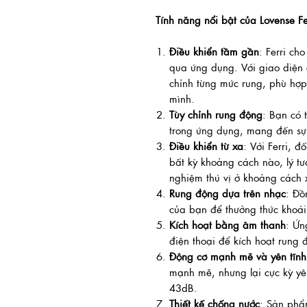
Tính năng nổi bật của Lovense Fe
Điều khiển tầm gần
: Ferri ch
qua ứng dụng. Với giao diện 
chỉnh từng mức rung, phù hợp
mình.
Tùy chỉnh rung động
: Bạn có 
trong ứng dụng, mang đến sự
Điều khiển từ xa
: Với Ferri, đ
bất kỳ khoảng cách nào, lý tư
nghiệm thú vị ở khoảng cách 
Rung động dựa trên nhạc
: Đồ
của bạn để thưởng thức khoái
Kích hoạt bằng âm thanh
: Ứn
điện thoại để kích hoạt rung
Động cơ mạnh mẽ và yên tĩnh
mạnh mẽ, nhưng lại cực kỳ yê
43dB.
Thiết kế chống nước
: Sản phẩ