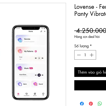
Lovense - Fe
Panty Vibrat
 4.250.000
Hàng xịn deal hời
Số lượng
*
Thêm vào giỏ h