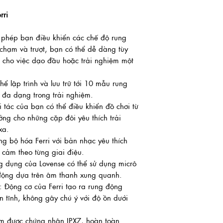
rri
o phép bạn điều khiển các chế độ rung
chạm và trượt, bạn có thể dễ dàng tùy
 cho việc dạo đầu hoặc trải nghiệm một
thể lập trình và lưu trữ tới 10 mẫu rung
 đa dạng trong trải nghiệm.
ối tác của bạn có thể điều khiển đồ chơi từ
ởng cho những cặp đôi yêu thích trải
xa.
ng bộ hóa Ferri với bản nhạc yêu thích
 cảm theo từng giai điệu.
g dụng của Lovense có thể sử dụng micrô
 động dựa trên âm thanh xung quanh.
: Động cơ của Ferri tạo ra rung động
n tĩnh, không gây chú ý với độ ồn dưới
m được chứng nhận IPX7, hoàn toàn