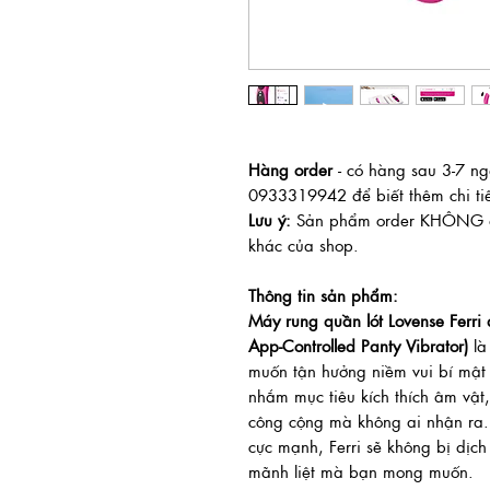
Hàng order
- có hàng sau 3-7 ngà
0933319942 để biết thêm chi ti
Lưu ý:
Sản phẩm order KHÔNG áp
khác của shop.
Thông tin sản phẩm:
Máy rung quần lót Lovense Ferri 
App-Controlled Panty Vibrator)
là
muốn tận hưởng niềm vui bí mật ở
nhắm mục tiêu kích thích âm vật
công cộng mà không ai nhận r
cực mạnh, Ferri sẽ không bị dị
mãnh liệt mà bạn mong muốn.