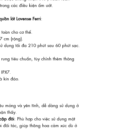
trong các điều kiện ẩm ướt.
uần lót Lovense Ferri
:
 toàn cho cơ thể.
,7 cm (rộng).
n sử dụng tối đa 210 phút sau 60 phút sạc.
u rung tiêu chuẩn, tùy chỉnh thêm thông
 IPX7.
à kín đáo.
siêu mỏng và yên tĩnh, dễ dàng sử dụng ở
hận thấy.
cặp đôi
: Phù hợp cho việc sử dụng một
ởi đối tác, giúp thăng hoa cảm xúc dù ở