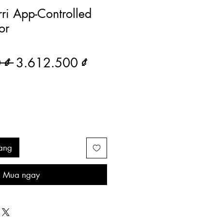
rri App-Controlled
or
Giá thông thường
Giá bán rẻ
 ₫ 
3.612.500 ₫
àng
Mua ngay