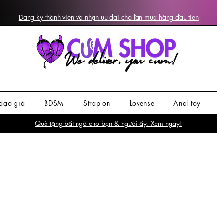
Đăng ký thành viên và nhận ưu đãi cho lần mua hàng đầu tiên
đạo giả
BDSM
Strap-on
Lovense
Anal toy
Quà tặng bất ngờ cho bạn & người ấy. Xem ngay!