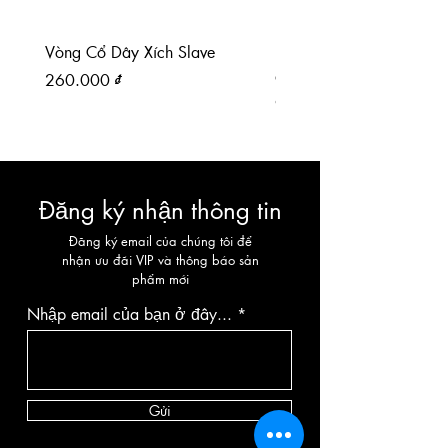
Vòng Cổ Dây Xích Slave
Paddle chân mèo paddl
da PU
Giá
260.000 ₫
Giá
90.000 ₫
Đăng ký nhận thông tin
Đăng ký email của chúng tôi để
nhận ưu đãi VIP và thông báo sản
phẩm mới
Nhập email của bạn ở đây...
Gửi