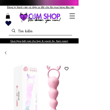
Đăng ký thành viên và nhận ưu đãi cho lần mua hàng đầu tiên
Quà tặng bất ngờ cho bạn & người ấy. Xem ngay!