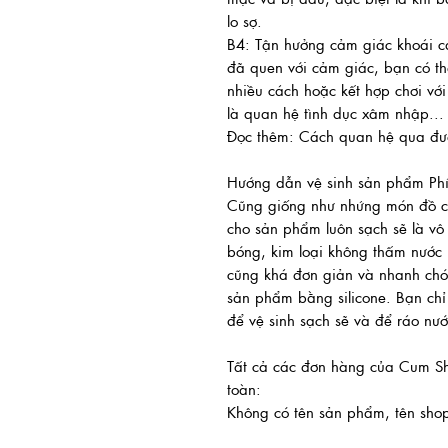
lo sợ.
B4: Tận hưởng cảm giác khoái 
đã quen với cảm giác, bạn có t
nhiều cách hoặc kết hợp chơi với
là quan hệ tình dục xâm nhập...
Đọc thêm: Cách quan hệ qua đ
Hướng dẫn vệ sinh sản phẩm Ph
Cũng giống như nhứng món đồ ch
cho sản phẩm luôn sạch sẽ là vô
bóng, kim loại không thấm nước
cũng khá đơn giản và nhanh chó
sản phẩm bằng silicone. Bạn chỉ
để vệ sinh sạch sẽ và để ráo nướ
Tất cả các đơn hàng của Cum Sh
toàn:
Không có tên sản phẩm, tên shop