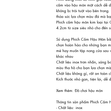
cắm vào hậu môn một cách dễ d
không bị trôi tuột vào bên tron
thỏa sức lựa chọn màu đá mà bạn
Phích cắm hậu môn kim loại tại 
4.2cm từ size siêu nhỏ cho đến s
Sử dụng Phích Cắm Hậu Môn bằng
chọn hoàn hảo cho những bạn mu
mẻ hay muốn tập nong cửa sau vớ
khác nhau
Chất liệu inox trơn nhẵn, sáng 
màu tha hồ cho bạn lựa chọn màu
Chất liệu không gỉ, rất an toàn
Kích thước nhỏ gọn, tiện lợi, dễ
Xem thêm: Đồ chơi hậu môn
Thông tin sản phẩm Phích Cắm 
- Chất liệu: inox