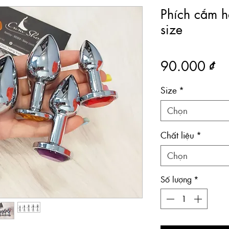
Phích cắm h
size
Gi
90.000 ₫
Size
*
Chọn
Chất liệu
*
Chọn
Số lượng
*