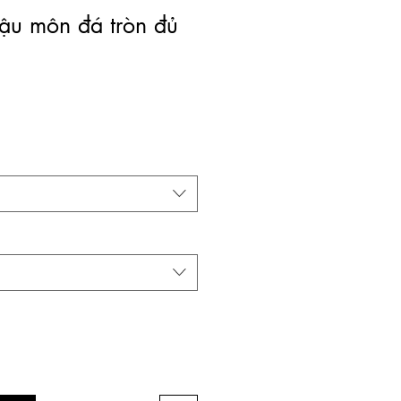
ậu môn đá tròn đủ
á