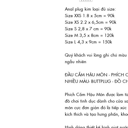
Anal plug kim loại đủ size:
Size XXS 1.8 x 5cm = 90k
Size XS 2.2 x 6,5cm = 90k
Size S 2,8 x 7 cm = 90k
Size M 3,5 x 8cm = 120k
Size L 4,3 x 9cm = 150k
Quý khách vui lòng ghi chú mà
ngẫu nhiên
ĐẦU CẮM HẬU MÔN - PHÍCH CẮ
NHIỀU MÀU- BUTTPLUG - ĐỒ C
Phích Cắm Hậu Môn được làm từ 
đồ chơi tình dục dành cho cửa 
môn cực đơn giản đó là tiếp xúc t
kích thích và tạo hưng phấn, kho
Hình dáng thiết kế hình giọt nư