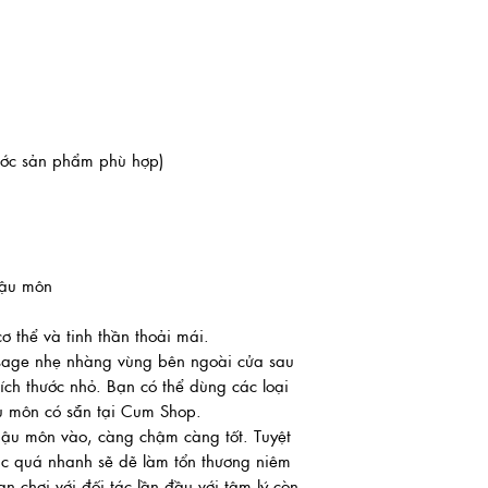
hước sản phẩm phù hợp)
hậu môn
ơ thể và tinh thần thoải mái.
ssage nhẹ nhàng vùng bên ngoài cửa sau
ích thước nhỏ. Bạn có thể dùng các loại
u môn có sẵn tại Cum Shop.
ậu môn vào, càng chậm càng tốt. Tuyệt
ặc quá nhanh sẽ dẽ làm tổn thương niêm
n chơi với đối tác lần đầu với tâm lý còn