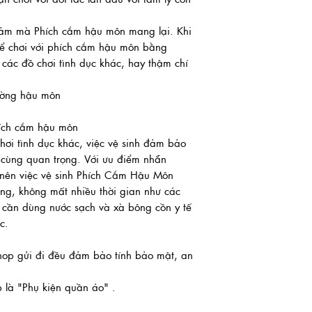
cảm mà Phích cắm hậu môn mang lại. Khi
hể chơi với phích cắm hậu môn bằng
 các đồ chơi tình dục khác, hay thậm chí
ường hậu môn
ích cắm hậu môn
ơi tình dục khác, việc vệ sinh đảm bảo
 cùng quan trọng. Với ưu điểm nhẵn
 nên việc vệ sinh Phích Cắm Hậu Môn
ng, không mất nhiều thời gian như các
 cần dùng nước sạch và xà bông cồn y tế
c.
op gửi đi đều đảm bảo tính bảo mật, an
 là "Phụ kiện quần áo" .