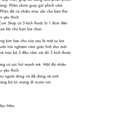
àng. Phần chuôi giúp giữ phích cắm
g. Phần đá có nhiều màu sắc cho bạn tha
 yêu thích.
Cum Shop có 5 kích thước từ 1.8cm đến
ize lớn cho bạn lựa chọn.
 kim loại cho cửa sau là một sự lựa
ốn trải nghiệm cảm giác tình dục mới
i trọn bộ 5 đầu cắm với đủ 5 kích thước
bóng có sức hút mạnh mẽ. Mặt đá nhiều
 yêu thích.
 cho người dùng và dễ dàng vệ sinh
 dàng bỏ túi mang đi muôn nơi
Hậu Môn: