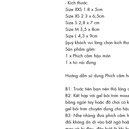
- Kích thước:
Size XXS 1.8 x 5cm
Size XS 2.3 x 6,5cm
Size S 2,8 x 7 cm
Size M 3,5 x 8cm
Size L 4,3 x 9cm
(quý khách vui lòng chọn kích t
Sản phẩm gồm:
1 x Phích cắm hậu môn
1 x túi vải đựng
Hướng dẫn sử dụng Phích cắm 
B1: Trước tiên bạn nên thả lỏng c
B2: Kết hợp với gel bôi trơn ma
bằng ngón tay hoặc đồ chơi có k
gel bôi trơn chuyên dụng cho hậ
B3: Nhẹ nhàng đưa phích cắm h
đối không ấn dí vào bất ngờ ho
mạc và bị đau, đặc biệt là khi bạ