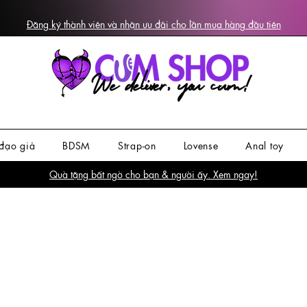
Đăng ký thành viên và nhận ưu đãi cho lần mua hàng đầu tiên
đạo giả
BDSM
Strap-on
Lovense
Anal toy
Quà tặng bất ngờ cho bạn & người ấy. Xem ngay!