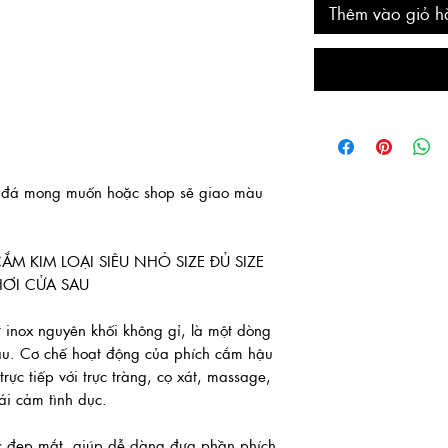
Thêm vào giỏ h
u đá mong muốn hoặc shop sẽ giao màu
M KIM LOẠI SIÊU NHỎ SIZE ĐỦ SIZE
HƠI CỬA SAU
inox nguyên khối không gỉ, là một dòng
sau. Cơ chế hoạt động của phích cắm hậu
rực tiếp với trực tràng, cọ xát, massage,
ái cảm tình dục.
ớc đẹp mắt, giúp dễ dàng đưa phần phích