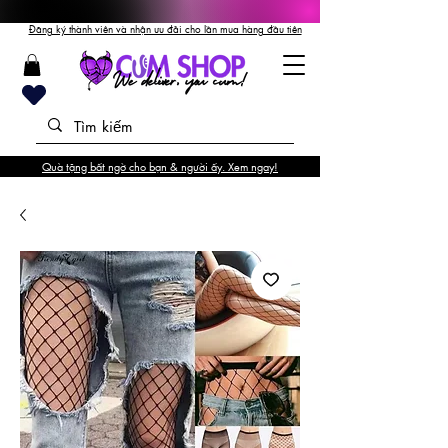
Đăng ký thành viên và nhận ưu đãi cho lần mua hàng đầu tiên
Quà tặng bất ngờ cho bạn & người ấy. Xem ngay!