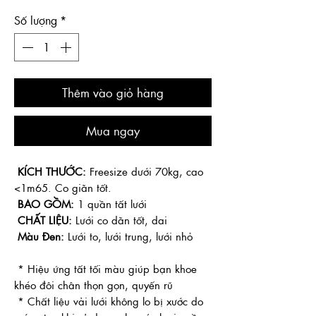
Số lượng
*
Thêm vào giỏ hàng
Mua ngay
KÍCH THƯỚC:
Freesize dưới 70kg, cao
<1m65. Co giãn tốt.
BAO GỒM:
1 quần tất lưới
CHẤT LIỆU:
Lưới co dãn tốt, dai
Màu Đen:
Lưới to, lưới trung, lưới nhỏ
* Hiệu ứng tất tối màu giúp bạn khoe
khéo đôi chân thọn gọn, quyến rũ
* Chất liệu vải lưới không lo bị xước do