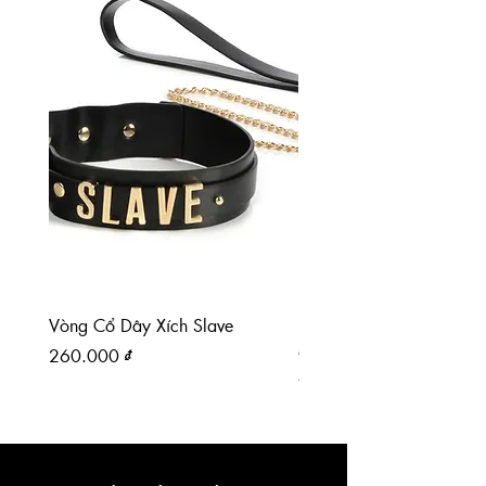
Vòng Cổ Dây Xích Slave
Paddle chân mèo paddl
da PU
Giá
260.000 ₫
Giá
90.000 ₫