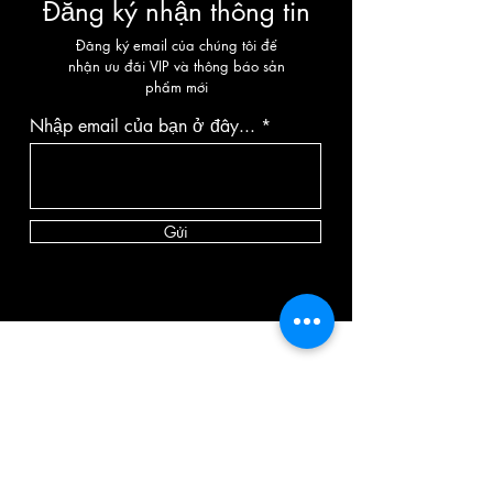
Đăng ký nhận thông tin
Đăng ký email của chúng tôi để
nhận ưu đãi VIP và thông báo sản
phẩm mới
Nhập email của bạn ở đây...
Gửi
DANH MỤC
Máy rung
Dương vật giả
Âm đạo giả
Strap-on