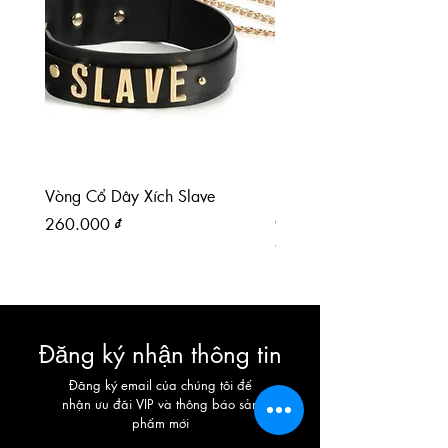
Vòng Cổ Dây Xích Slave
Paddle chân mèo paddl
da PU
Giá
260.000 ₫
Giá
90.000 ₫
Đăng ký nhận thông tin
Đăng ký email của chúng tôi để
nhận ưu đãi VIP và thông báo sản
phẩm mới