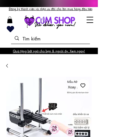
Đăng ký thành viên và nhận ưu đãi cho lần mua hàng đầu tiên
Quà tặng bất ngờ cho bạn & người ấy. Xem ngay!