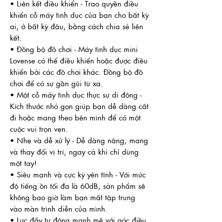
• Liên kết điều khiển - Trao quyền điều
khiển cỗ máy tình dục của bạn cho bất kỳ
ai, ở bất kỳ đâu, bằng cách chia sẻ liên
kết.
• Đồng bộ đồ chơi - Máy tình dục mini
Lovense có thể điều khiển hoặc được điều
khiển bởi các đồ chơi khác. Đồng bộ đồ
chơi để có sự gần gũi từ xa.
• Một cỗ máy tình dục thực sự di động -
Kích thước nhỏ gọn giúp bạn dễ dàng cất
đi hoặc mang theo bên mình để có một
cuộc vui trọn vẹn.
• Nhẹ và dễ xử lý - Dễ dàng nâng, mang
và thay đổi vị trí, ngay cả khi chỉ dùng
một tay!
• Siêu mạnh và cực kỳ yên tĩnh - Với mức
độ tiếng ồn tối đa là 60dB, sản phẩm sẽ
không bao giờ làm bạn mất tập trung
vào màn trình diễn của mình.
• Lực đẩy tự động mạnh mẽ với góc điều