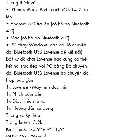
Tương thích với:
• iPhone/iPad/iPod Touch iOS 14.2 trở
lên
• Android 5.0 trở lên (có hỗ trợ Bluetooth
4.0)
• Mac (có hỗ trợ Bluetooth 4.0)
• PC chạy Windows (cần có Bộ chuyển
đổi Bluetooth USB Lovense để kết nối)
Bất kỳ đồ chơi Lovense nào cũng có thể
kết nối trực tiếp với PC bằng Bộ chuyển
đổi Bluetooth USB Lovense bộ chuyển đổi
Hộp bao gồm
1x Lovense - Máy tình dục mini
1x Phích cắm điện
1x Điều khiển từ xa
1x Hướng dẫn sử dụng
Thông số kỹ thuật
Trọng lượng: 3,2kh
Kích thước: 23,9*9,9*11,5"
(606*252*292mm)