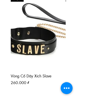
Vòng Cổ Dây Xích Slave
Paddle chân mèo paddl
da PU
Giá
260.000 ₫
Giá
90.000 ₫