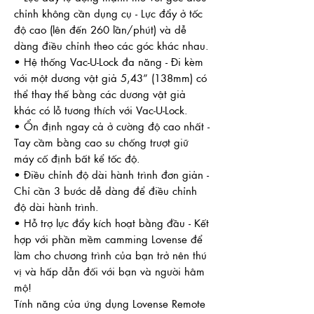
chỉnh không cần dụng cụ - Lực đẩy ở tốc
độ cao (lên đến 260 lần/phút) và dễ
dàng điều chỉnh theo các góc khác nhau.
• Hệ thống Vac-U-Lock đa năng - Đi kèm
với một dương vật giả 5,43” (138mm) có
thể thay thế bằng các dương vật giả
khác có lỗ tương thích với Vac-U-Lock.
• Ổn định ngay cả ở cường độ cao nhất -
Tay cầm bằng cao su chống trượt giữ
máy cố định bất kể tốc độ.
• Điều chỉnh độ dài hành trình đơn giản -
Chỉ cần 3 bước dễ dàng để điều chỉnh
độ dài hành trình.
• Hỗ trợ lực đẩy kích hoạt bằng đầu - Kết
hợp với phần mềm camming Lovense để
làm cho chương trình của bạn trở nên thú
vị và hấp dẫn đối với bạn và người hâm
mộ!
Tính năng của ứng dụng Lovense Remote