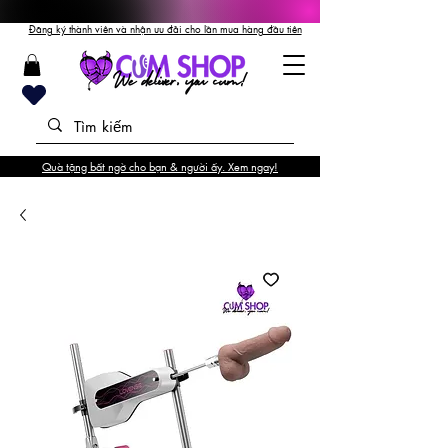
Đăng ký thành viên và nhận ưu đãi cho lần mua hàng đầu tiên
Quà tặng bất ngờ cho bạn & người ấy. Xem ngay!