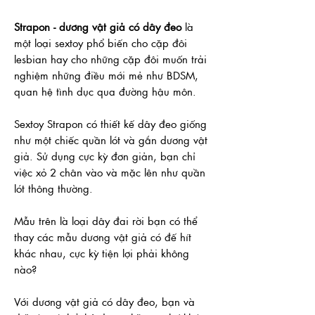
Strapon - dương vật giả có dây đeo
là
một loại sextoy phổ biến cho cặp đôi
lesbian hay cho những cặp đôi muốn trải
nghiệm những điều mới mẻ như BDSM,
quan hệ tình dục qua đường hậu môn.
Sextoy Strapon có thiết kế dây đeo giống
như một chiếc quần lót và gắn dương vật
giả. Sử dụng cực kỳ đơn giản, bạn chỉ
việc xỏ 2 chân vào và mặc lên như quần
lót thông thường.
Mẫu trên là loại dây đai rời bạn có thể
thay các mẫu dương vật giả có đế hít
khác nhau, cực kỳ tiện lợi phải không
nào?
Với dương vật giả có dây đeo, bạn và