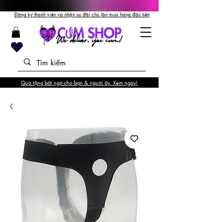
Đăng ký thành viên và nhận ưu đãi cho lần mua hàng đầu tiên
Quà tặng bất ngờ cho bạn & người ấy. Xem ngay!