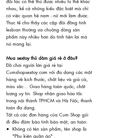
đối tác có thể thử được nhiều tư thế khác
nhau, kể cả những kiểu đặc biệt mà chỉ
có việc quan hệ nam - nữ mới làm được.
Thực tế cho thấy các cặp đôi đồng tính
lesbian thường ưa chuộng dòng sản
phẩm này nhiều hơn do tính tiện lợi mà
nó mang lại.
Mua sextoy thủ dâm giá rẻ ở đâu?
Đồ chơi người lớn giá rẻ tại
Cumshopsextoy.com với đa dạng các mặt
hàng về kích thước, chất liệu và giá cả,
màu sắc… Giao hàng toàn quốc, chất
lượng uy tín. Shop nhận giao hỏa tốc
trong nội thành TPHCM và Hà Nội, thanh
toán đa dạng.
Tất cả các đơn hàng của Cum Shop gửi
đi đều đảm bảo tính bảo mật, an toàn:
Không có tên sản phẩm, tên shop là
"Phụ kiện quần áo" .