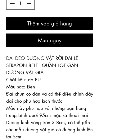
Thêm vào giỏ hàng
Mua ngay
ĐAI ĐEO DƯƠNG VẬT RỜI ĐAI LẺ -
STRAPON BELT - QUẦN LÓT GẮN
DƯƠNG VẬT GIẢ
Chất liệu: da PU
Màu sắc: Đen
Đai chun co dãn và có thể điều chỉnh dây
đai cho phù hợp kích thước
Mẫu này phù hợp với những bạn hông
trung bình dưới 95cm mặc sẽ thoải mái
Đường kính vòng tròn 3.8cm, có thể gắn
các mẫu dương vật giả có đường kính lên
tới 5cm