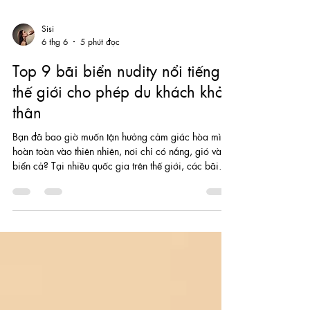
Sisi
6 thg 6
5 phút đọc
Top 9 bãi biển nudity nổi tiếng
thế giới cho phép du khách khỏa
thân
Bạn đã bao giờ muốn tận hưởng cảm giác hòa mình
hoàn toàn vào thiên nhiên, nơi chỉ có nắng, gió và
biển cả? Tại nhiều quốc gia trên thế giới, các bãi
biển nudity đã trở thành điểm đến độc đáo, thu hút
du khách nhờ không gian tự do và vẻ đẹp thiên nhiên
ấn tượng. Không chỉ là nơi tắm biển, những bãi biển
này còn phản ánh văn hóa cởi mở, đề cao sự tôn
trọng cá nhân và kết nối với thiên nhiên. Dưới đây là