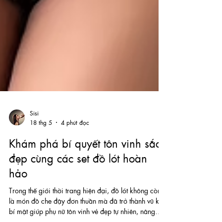
Sisi
18 thg 5
4 phút đọc