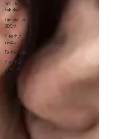
Sức khỏe
tình dục
Tìm hiểu về
BDSM
Kiến thức
sextoy
Từ điển yêu
Kiến thức
giới tính