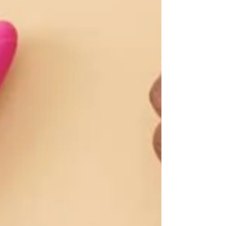
9 bãi biển nudity nổi tiếng nhất thế giới mà bạn nên
biết.