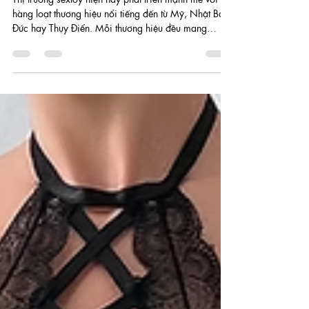
Sisi
24 thg 5
6 phút đọc
Top thương hiệu sextoy nổi tiếng
trên thế giới được yêu thích
Thị trường sextoy hiện nay phát triển mạnh mẽ với
hàng loạt thương hiệu nổi tiếng đến từ Mỹ, Nhật Bản,
Đức hay Thụy Điển. Mỗi thương hiệu đều mang
phong cách riêng, từ thiết kế sang trọng, công nghệ
rung hiện đại cho đến chất liệu an toàn cho cơ thể.
Nếu bạn đang muốn tìm hiểu những cái tên đình
đám và dễ dàng mua chính hãng, dưới đây là những
thương hiệu đáng chú ý nhất.