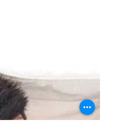
18 thg 7, 2025
3 phút đọc
Cởi mở trong giao tiếp để đời
sống tình dục thăng hoa hơn
Rất nhiều cặp đôi gặp khó khăn, ngại khai mở sở
thích và mong muốn, dẫn đến đời sống tình dục trở
thành câu chuyện “làm lấy lệ.” Một số gặp khó khăn
trong việc đạt cực khoái; nhiều người cảm thấy bị áp
lực, lạm dụng, hoặc hụt hẫng vì không ai hiểu nhu
cầu của họ.