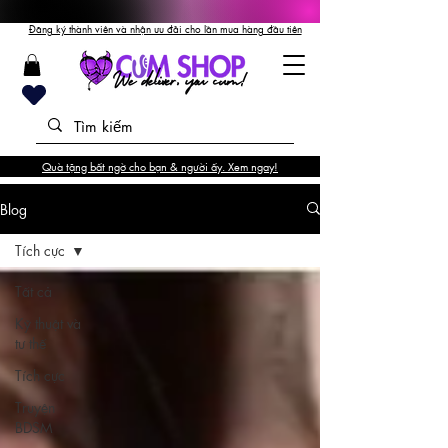
Đăng ký thành viên và nhận ưu đãi cho lần mua hàng đầu tiên
Quà tặng bất ngờ cho bạn & người ấy. Xem ngay!
Blog
Tích cực
Tất cả
Kỹ thuật và
tư thế
Tích cực
Truyện
BDSM