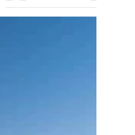
những chủ đề gây tranh cãi nhất trong tâm lý học tình
dục và sức khỏe giới. Nhiều người vẫn tin vào định
kiến “đàn ông lúc nào cũng thèm”, còn “phụ nữ thì ít
ham hơn”. Nhưng khoa học hiện đại cho thấy sự thật
phức tạp và thú vị hơn nhiều.