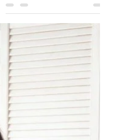
Khám phá bí quyết tôn vinh sắc
đẹp cùng các set đồ lót hoàn
hảo
Trong thế giới thời trang hiện đại, đồ lót không còn
là món đồ che đậy đơn thuần mà đã trở thành vũ khí
bí mật giúp phụ nữ tôn vinh vẻ đẹp tự nhiên, nâng
tầm sự tự tin và gợi cảm. Một set đồ lót vừa vặn, tinh
tế có thể thay đổi hoàn toàn cách bạn cảm nhận về
cơ thể mình. Hãy cùng khám phá những bí quyết để
chọn và phối đồ lót giúp bạn tỏa sáng nhất nhé!