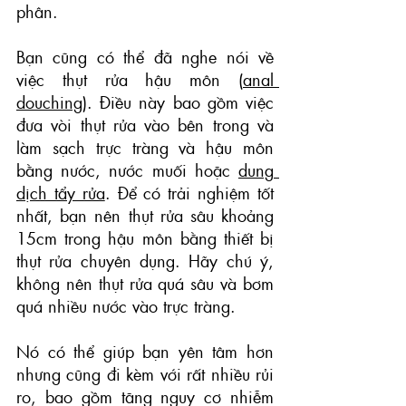
phân.
Bạn cũng có thể đã nghe nói về 
việc thụt rửa hậu môn (
anal 
douching
). Điều này bao gồm việc 
đưa vòi thụt rửa vào bên trong và 
làm sạch trực tràng và hậu môn 
bằng nước, nước muối hoặc 
dung 
dịch tẩy rửa
. Để có trải nghiệm tốt 
nhất, bạn nên thụt rửa sâu khoảng 
15cm trong hậu môn bằng thiết bị 
thụt rửa chuyên dụng. Hãy chú ý, 
không nên thụt rửa quá sâu và bơm 
quá nhiều nước vào trực tràng.
Nó có thể giúp bạn yên tâm hơn 
nhưng cũng đi kèm với rất nhiều rủi 
ro, bao gồm tăng nguy cơ nhiễm 