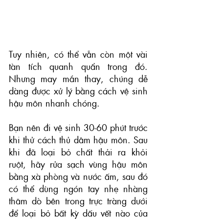
Tuy nhiên, có thể vẫn còn một vài 
tàn tích quanh quẩn trong đó. 
Nhưng may mắn thay, chúng dễ 
dàng được xử lý bằng cách 
vệ sinh 
hậu môn
 nhanh chóng. 
Bạn nên đi vệ sinh 30-60 phút trước 
khi thử cách thủ dâm hậu môn. Sau 
khi đã loại bỏ chất thải ra khỏi 
ruột, hãy rửa sạch vùng hậu môn 
bằng xà phòng và nước ấm, sau đó 
có thể dùng ngón tay nhẹ nhàng 
thăm dò bên trong trực tràng dưới 
để loại bỏ bất kỳ dấu vết nào của 