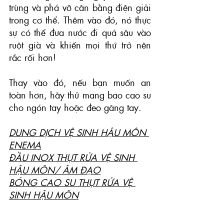
trùng và phá vỡ cân bằng điện giải 
trong cơ thể. Thêm vào đó, nó thực 
sự có thể đưa nước đi quá sâu vào 
ruột già và khiến mọi thứ trở nên 
rắc rối hơn!
Thay vào đó, nếu bạn muốn an 
toàn hơn, hãy thử mang bao cao su 
cho ngón tay hoặc đeo găng tay.
DUNG DỊCH VỆ SINH HẬU MÔN 
ENEMA
ĐẦU INOX THỤT RỬA VỆ SINH 
HẬU MÔN/ ÂM ĐẠO
BÓNG CAO SU THỤT RỬA VỆ 
SINH HẬU MÔN