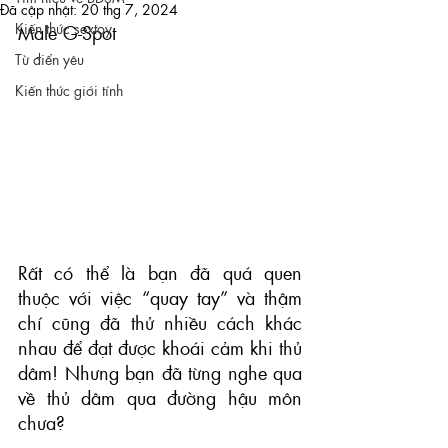
Đã cập nhật:
20 thg 7, 2024
Kiến thức sextoy
Male G-Spot
Từ điển yêu
Kiến thức giới tính
Rất có thể là bạn đã quá quen 
thuộc với việc “quay tay” và thậm 
chí cũng đã thử nhiều cách khác 
nhau để đạt được khoái cảm khi thủ 
dâm! Nhưng bạn đã từng nghe qua 
về thủ dâm qua đường hậu môn 
chưa?