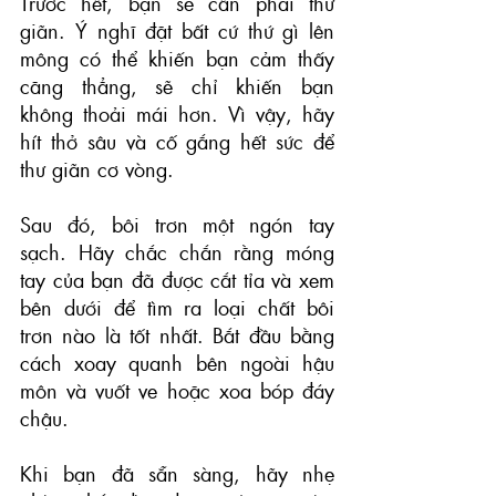
Trước hết, bạn sẽ cần phải thư 
giãn. Ý nghĩ đặt bất cứ thứ gì lên 
mông có thể khiến bạn cảm thấy 
căng thẳng, sẽ chỉ khiến bạn 
không thoải mái hơn. Vì vậy, hãy 
hít thở sâu và cố gắng hết sức để 
thư giãn cơ vòng.
Sau đó, bôi trơn một ngón tay 
sạch. Hãy chắc chắn rằng móng 
tay của bạn đã được cắt tỉa và xem 
bên dưới để tìm ra loại chất bôi 
trơn nào là tốt nhất. Bắt đầu bằng 
cách xoay quanh bên ngoài hậu 
môn và vuốt ve hoặc xoa bóp đáy 
chậu.
Khi bạn đã sẵn sàng, hãy nhẹ 