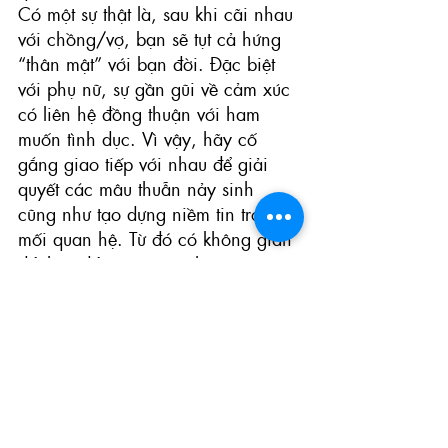
Có một sự thật là, sau khi cãi nhau 
với chồng/vợ, bạn sẽ tụt cả hứng 
“thân mật” với bạn đời. Đặc biệt 
với phụ nữ, sự gần gũi về cảm xúc 
có liên hệ đồng thuận với ham 
muốn tình dục. Vì vậy, hãy cố 
gắng giao tiếp với nhau để giải 
quyết các mâu thuẫn nảy sinh 
cũng như tạo dựng niềm tin trong 
mối quan hệ. Từ đó có không gian 
để thúc đẩy cảm giác ham muốn 
giữa vợ chồng.
Có nhiều cách để làm tăng ham 
muốn và cải thiện đời sống tình 
dục. Hy vọng từ bài viết, bạn đã 
biết làm thế nào để vợ tăng ham 
muốn hoặc chồng thêm hứng thú 
gần gũi. Nếu bạn quyết định sử 