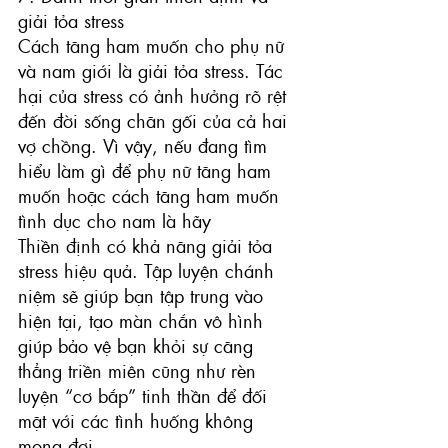
giải tỏa stress
Cách tăng ham muốn cho phụ nữ 
và nam giới là giải tỏa stress. Tác 
hại của stress có ảnh hưởng rõ rệt 
đến đời sống chăn gối của cả hai 
vợ chồng. Vì vậy, nếu đang tìm 
hiểu làm gì để phụ nữ tăng ham 
muốn hoặc cách tăng ham muốn 
tình dục cho nam là hãy
Thiền định có khả năng giải tỏa 
stress hiệu quả. Tập luyện chánh 
niệm sẽ giúp bạn tập trung vào 
hiện tại, tạo màn chắn vô hình 
giúp bảo vệ bạn khỏi sự căng 
thẳng triền miên cũng như rèn 
luyện “cơ bắp” tinh thần để đối 
mặt với các tình huống không 
mong đợi.