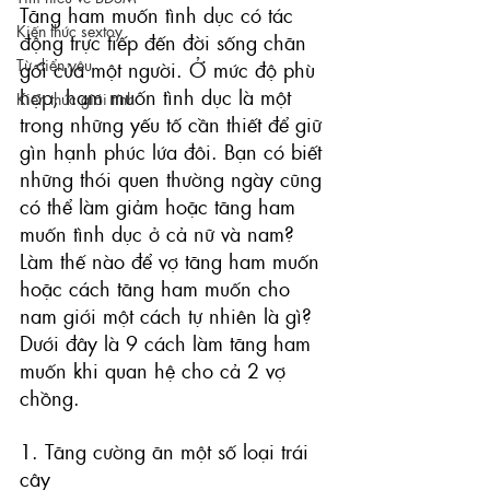
Tăng ham muốn tình dục có tác 
Kiến thức sextoy
động trực tiếp đến đời sống chăn 
Từ điển yêu
gối của một người. Ở mức độ phù 
hợp, ham muốn tình dục là một 
Kiến thức giới tính
trong những yếu tố cần thiết để giữ 
gìn hạnh phúc lứa đôi. Bạn có biết 
những thói quen thường ngày cũng 
có thể làm giảm hoặc tăng ham 
muốn tình dục ở cả nữ và nam? 
Làm thế nào để vợ tăng ham muốn 
hoặc cách tăng ham muốn cho 
nam giới một cách tự nhiên là gì? 
Dưới đây là 9 cách làm tăng ham 
muốn khi quan hệ cho cả 2 vợ 
chồng.
1. Tăng cường ăn một số loại trái 
cây