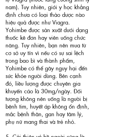
nam). Tuy nhiên, giới y học khẳng 
định chưa có loại thảo dược nào 
hiệu quả được như Viagra.
Yohimbe được sản xuất dưới dạng 
thuốc kê đơn hay viên uống chức 
năng. Tuy nhiên, bạn nên mua từ 
cơ sở uy tín vì nếu có sự sai lệch 
trong bao bì và thành phẩm, 
Yohimbe có thể gây nguy hại đến 
sức khỏe người dùng. Bên cạnh 
đó, liều lượng được chuyên gia 
khuyến cáo là 30mg/ngày. Đối 
tượng không nên uống là người bị 
bệnh tim, huyết áp không ổn định, 
mắc bệnh thân, gan hay tâm lý, 
phụ nữ mang thai và trẻ nhỏ.
5. Cải thiện vẻ bề ngoài cũng là 