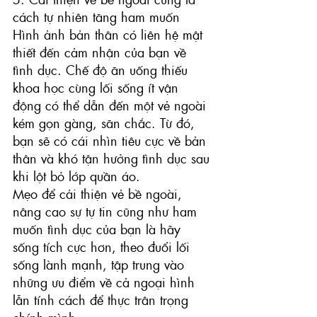
cách tự nhiên tăng ham muốn
Hình ảnh bản thân có liên hệ mật 
thiết đến cảm nhận của bạn về 
tình dục. Chế độ ăn uống thiếu 
khoa học cùng lối sống ít vận 
động có thể dẫn đến một vẻ ngoài 
kém gọn gàng, săn chắc. Từ đó, 
bạn sẽ có cái nhìn tiêu cực về bản 
thân và khó tận hưởng tình dục sau 
khi lột bỏ lớp quần áo.
Mẹo để cải thiện vẻ bề ngoài, 
nâng cao sự tự tin cũng như ham 
muốn tình dục của bạn là hãy 
sống tích cực hơn, theo đuổi lối 
sống lành mạnh, tập trung vào 
những ưu điểm về cả ngoại hình 
lẫn tính cách để thực trân trọng 