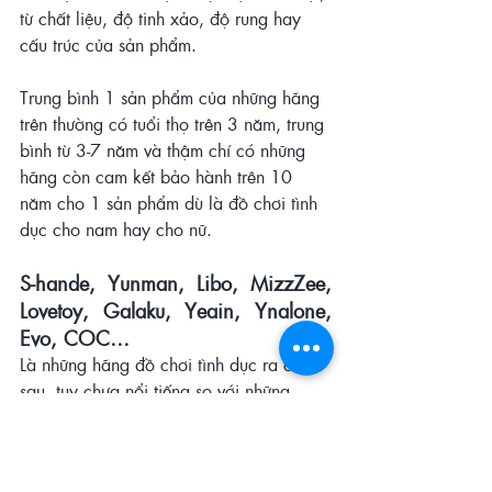
từ chất liệu, độ tinh xảo, độ rung hay 
cấu trúc của sản phẩm.
Trung bình 1 sản phẩm của những hãng 
trên thường có tuổi thọ trên 3 năm, trung 
bình từ 3-7 năm và thậm chí có những 
hãng còn cam kết bảo hành trên 10 
năm cho 1 sản phẩm dù là đồ chơi tình 
dục cho nam hay cho nữ.
S-hande, Yunman, Libo, MizzZee, 
Lovetoy, Galaku, Yeain, Ynalone, 
Evo, COC…
Là những hãng đồ chơi tình dục ra đời 
sau, tuy chưa nổi tiếng so với những 
hãng có tên tuổi nhưng sản phẩm lại có 
chất lượng cực tốt, vì là những người đi 
sau nên việc đúc rút kinh nghiệm để cho 