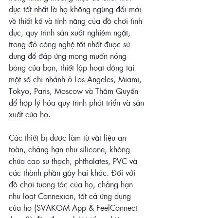
dục tốt nhất là họ không ngừng đổi mới 
về thiết kế và tính năng của đồ chơi tình 
dục, quy trình sản xuất nghiêm ngặt, 
trong đó công nghệ tốt nhất được sử 
dụng để đáp ứng mong muốn nóng 
bỏng của bạn, thiết lập hoạt động tại 
một số chi nhánh ở Los Angeles, Miami, 
Tokyo, Paris, Moscow và Thâm Quyến 
để hợp lý hóa quy trình phát triển và sản 
xuất của họ.
Các thiết bị được làm từ vật liệu an 
toàn, chẳng hạn như silicone, không 
chứa cao su thạch, phthalates, PVC và 
các thành phần gây hại khác. Đối với 
đồ chơi tương tác của họ, chẳng hạn 
như loạt Connexion, tất cả ứng dụng 
của họ (SVAKOM App & FeelConnect 