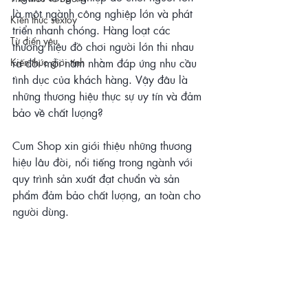
là một ngành công nghiệp lớn và phát 
Kiến thức sextoy
triển nhanh chóng. Hàng loạt các 
Từ điển yêu
thương hiệu đồ chơi người lớn thi nhau 
Kiến thức giới tính
ra đời mỗi năm nhằm đáp ứng nhu cầu 
tình dục của khách hàng. Vậy đâu là 
những thương hiệu thực sự uy tín và đảm 
bảo về chất lượng?
Cum Shop xin giới thiệu những thương 
hiệu lâu đời, nổi tiếng trong ngành với 
quy trình sản xuất đạt chuẩn và sản 
phẩm đảm bảo chất lượng, an toàn cho 
người dùng.