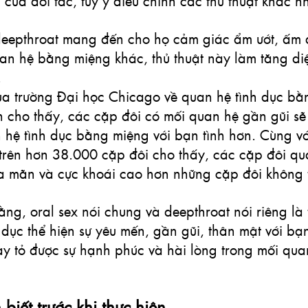
của đối tác, tùy ý điều chỉnh các thủ thuật khác n
 deepthroat mang đến cho họ cảm giác ẩm ướt, ấm 
uan hệ bằng miệng khác, thủ thuật này làm tăng diệ
.
ủa trường Đại học Chicago về quan hệ tình dục bằ
h cho thấy, các cặp đôi có mối quan hệ gần gũi sẽ
hệ tình dục bằng miệng với bạn tình hơn. Cùng vớ
 trên hơn 38.000 cặp đôi cho thấy, các cặp đôi q
ỏa mãn và cực khoái cao hơn những cặp đôi không 
ằng, oral sex nói chung và deepthroat nói riêng là 
 dục thể hiện sự yêu mến, gần gũi, thân mật với bạ
y tỏ được sự hạnh phúc và hài lòng trong mối quan
biết trước khi thực hiện