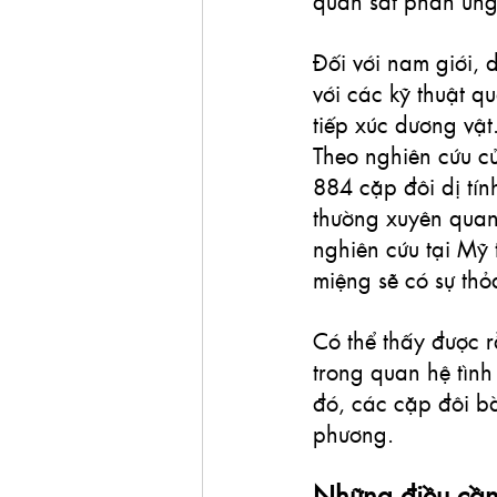
quan sát phản ứng 
Đối với nam giới,
với các kỹ thuật q
tiếp xúc dương vật
Theo nghiên cứu c
884 cặp đôi dị tín
thường xuyên quan 
nghiên cứu tại Mỹ
miệng sẽ có sự th
Có thể thấy được r
trong quan hệ tình
đó, các cặp đôi bà
phương.
Những điều cần 