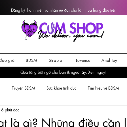
Đăng ký thành viên và nhận ưu đãi cho lần mua hàng đầu tiên
đạo giả
BDSM
Strap-on
Lovense
Anal toy
Quà tặng bất ngờ cho bạn & người ấy. Xem ngay!
c
Truyện BDSM
Sức khỏe tình dục
Tìm hiểu về BDSM
4
6 phút đọc
t là gì? Những điều cần lư