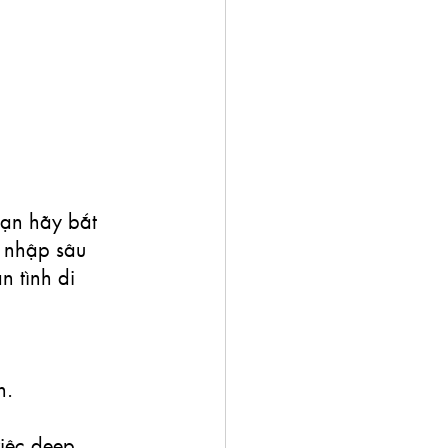
Bạn hãy bắt 
 nhập sâu 
 tình di 
n.
iệc deep 