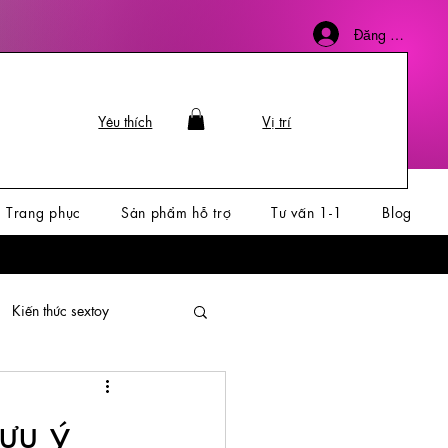
Đăng nhập
Yêu thích
Vị trí
Trang phục
Sản phẩm hỗ trợ
Tư vấn 1-1
Blog
Kiến thức sextoy
u ý