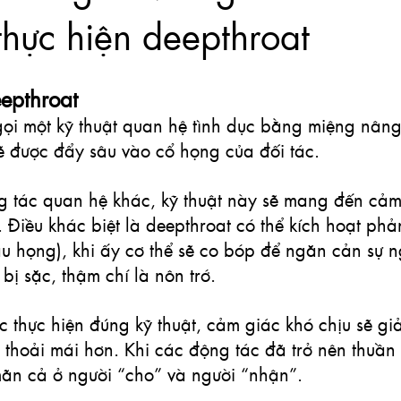
 thực hiện deepthroat
epthroat
 gọi một kỹ thuật quan hệ tình dục bằng miệng nân
ẽ được đẩy sâu vào cổ họng của đối tác.
 tác quan hệ khác, kỹ thuật này sẽ mang đến cảm 
. Điều khác biệt là deepthroat có thể kích hoạt phản
 họng), khi ấy cơ thể sẽ co bóp để ngăn cản sự ng
bị sặc, thậm chí là nôn trớ.
c thực hiện đúng kỹ thuật, cảm giác khó chịu sẽ gi
 thoải mái hơn. Khi các động tác đã trở nên thuần 
mãn cả ở người “cho” và người “nhận”.