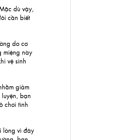
 Mặc dù vậy, 
ôi cần biết 
ường do cơ 
g miệng này 
hi vệ sinh 
 nhằm giảm 
 luyện, bạn 
ồ chơi tình 
i lòng vì đây 
iường, bạn 