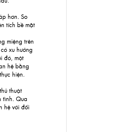
hau.
áp hơn. So 
n tích bề mặt 
ng miệng trên 
 có xu hướng 
i đó, một 
uan hệ bằng 
thực hiện.
thủ thuật 
n tình. Qua 
 hệ với đối 