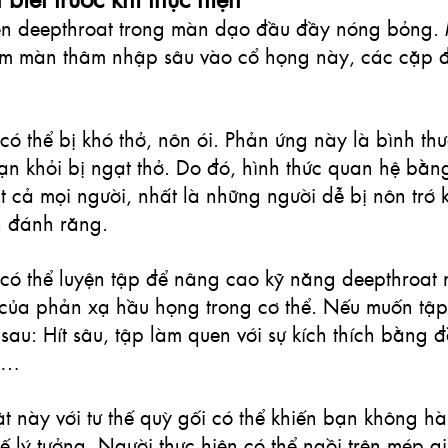
iện deepthroat trong màn dạo đầu đầy nóng bỏng.
iệm màn thâm nhập sâu vào cổ họng này, các cặp đ
có thể bị khó thở, nôn ói. Phản ứng này là bình th
ạn khỏi bị ngạt thở. Do đó, hình thức quan hệ bằn
 cả mọi người, nhất là những người dễ bị nôn trớ k
nh đánh răng.
 có thể luyện tập để nâng cao kỹ năng deepthroat
 của phản xạ hầu họng trong cơ thể. Nếu muốn tập
 sau: Hít sâu, tập làm quen với sự kích thích bằng đ
y…
ật này với tư thế quỳ gối có thể khiến bạn không hà
hế lý tưởng. Người thực hiện có thể ngồi trên mép g