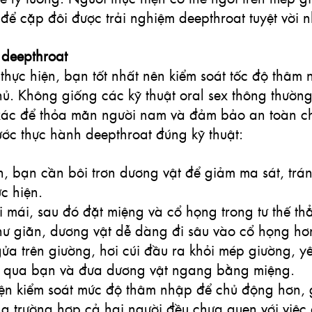
 để cặp đôi được trải nghiệm deepthroat tuyệt vời n
n deepthroat
hực hiện, bạn tốt nhất nên kiểm soát tốc độ thâm n
ủ. Không giống các kỹ thuật oral sex thông thường
xác để thỏa mãn người nam và đảm bảo an toàn ch
ớc thực hành deepthroat đúng kỹ thuật:
ên, bạn cần bôi trơn dương vật để giảm ma sát, trá
c hiện.
i mái, sau đó đặt miệng và cổ họng trong tư thế t
hư giãn, dương vật dễ dàng đi sâu vào cổ họng hơ
ửa trên giường, hơi cúi đầu ra khỏi mép giường, y
i qua bạn và đưa dương vật ngang bằng miệng.
iện kiểm soát mức độ thâm nhập để chủ động hơn,
ng trường hợp cả hai người đều chưa quen với việc