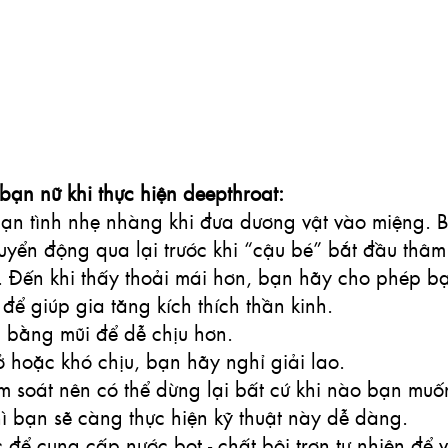
bạn nữ khi thực hiện deepthroat:
bạn tình nhẹ nhàng khi đưa dương vật vào miệng. 
yển động qua lại trước khi “cậu bé” bắt đầu thâm
 Đến khi thấy thoải mái hơn, bạn hãy cho phép bạn
ể giúp gia tăng kích thích thần kinh.
a bằng mũi để dễ chịu hơn.
 hoặc khó chịu, bạn hãy nghỉ giải lao.
m soát nên có thể dừng lại bất cứ khi nào bạn muố
ì bạn sẽ càng thực hiện kỹ thuật này dễ dàng.
để cung cấp nước bọt - chất bôi trơn tự nhiên để v