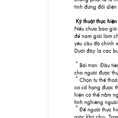
tình đứng đối diện
 Kỹ thuật thực hiệ
Nếu chưa bao giờ t
để nam giới làm ch
yêu cầu độ chính 
Dưới đây là các bư
● Bôi trơn: Đầu ti
cho người được thự
● Chọn tư thế thoả
cơ cổ họng được t
hiện có thể nằm ng
tình nghiêng ngườ
● Để người thực h
giác khó chịu. Tro