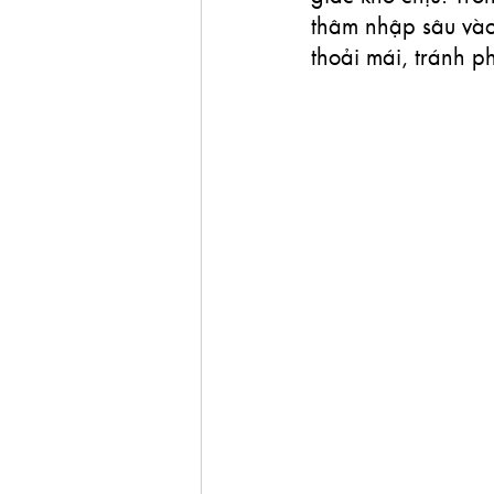
thâm nhập sâu vào
thoải mái, tránh p