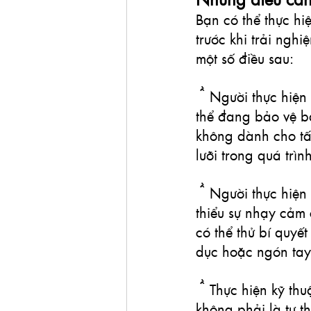
Bạn có thể thực h
trước khi trải ngh
một số điều sau:
● Người thực hiện 
thể đang bảo vệ b
không dành cho tất
lưỡi trong quá trì
● Người thực hiện
thiểu sự nhạy cảm
có thể thử bí quyết
dục hoặc ngón ta
● Thực hiện kỹ thu
không phải là tư t