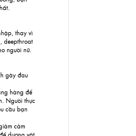
hất.
hập, thay vì 
, deepthroat 
o người nữ. 
nh gây đau 
hẳng hàng để 
n. Người thực 
êu cầu bạn 
 giảm cảm 
 để dương vật 