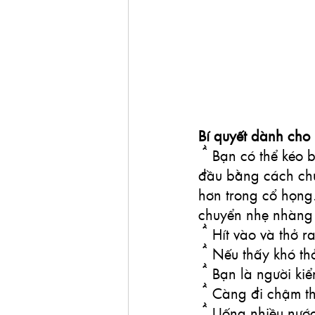
Bí quyết dành cho 
● Bạn có thể kéo 
đầu bằng cách chu
hơn trong cổ họng.
chuyển nhẹ nhàng đ
● Hít vào và thở r
● Nếu thấy khó thở
● Bạn là người kiể
● Càng đi chậm th
● Uống nhiều nước 