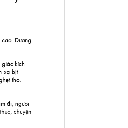
g cao. Dương 
giác kích 
 xạ bịt 
hẹt thở. 
ảm đi, người 
thục, chuyện 