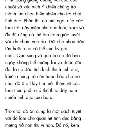
chuột và xúc xích Ý khiến chúng trở 
thành lựa chọn hiển nhiên cho trò chơi 
tình dục. Phần thịt có mùi ngọt của các 
loại trái cây mềm như dưa lưới, xoài và 
đu đủ cũng có thể tạo cảm giác tuyệt 
vời khi chạm vào da. Đút cho nhau dâu 
tây hoặc nho có thể cực kỳ gợi 
cảm. Quả sung và quả bơ có độ béo 
ngậy không thể cưỡng lại và được đồn 
đại là có đặc tính kích thích tình dục, 
khiến chúng trở nên hoàn hảo cho trò 
chơi đồ ăn. Hãy tìm hiểu thêm về các 
loại thực phẩm có thể thúc đẩy ham 
muốn tình dục của bạn. 
Trò chơi đồ ăn cũng là một cách tuyệt 
vời để làm cho quan hệ tình dục bằng 
miệng trở nên thú vị hơn. Đá nổ, kem 