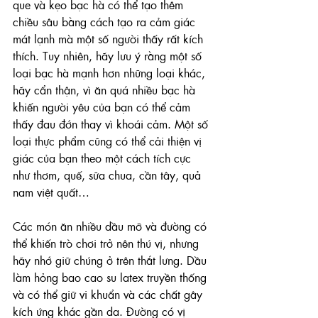
que và kẹo bạc hà có thể tạo thêm 
chiều sâu bằng cách tạo ra cảm giác 
mát lạnh mà một số người thấy rất kích 
thích. Tuy nhiên, hãy lưu ý rằng một số 
loại bạc hà mạnh hơn những loại khác, 
hãy cẩn thận, vì ăn quá nhiều bạc hà 
khiến người yêu của bạn có thể cảm 
thấy đau đớn thay vì khoái cảm. Một số 
loại thực phẩm cũng có thể cải thiện vị 
giác của bạn theo một cách tích cực 
như thơm, quế, sữa chua, cần tây, quả 
nam việt quất… 
Các món ăn nhiều dầu mỡ và đường có 
thể khiến trò chơi trở nên thú vị, nhưng 
hãy nhớ giữ chúng ở trên thắt lưng. Dầu 
làm hỏng bao cao su latex truyền thống 
và có thể giữ vi khuẩn và các chất gây 
kích ứng khác gần da. Đường có vị 