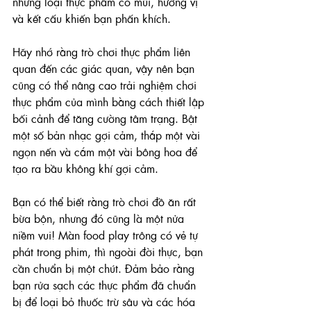
những loại thực phẩm có mùi, hương vị 
và kết cấu khiến bạn phấn khích.
Hãy nhớ rằng trò chơi thực phẩm liên 
quan đến các giác quan, vậy nên bạn 
cũng có thể nâng cao trải nghiệm chơi 
thực phẩm của mình bằng cách thiết lập 
bối cảnh để tăng cường tâm trạng. Bật 
một số bản nhạc gợi cảm, thắp một vài 
ngọn nến và cắm một vài bông hoa để 
tạo ra bầu không khí gợi cảm.
Bạn có thể biết rằng trò chơi đồ ăn rất 
bừa bộn, nhưng đó cũng là một nửa 
niềm vui! Màn food play trông có vẻ tự 
phát trong phim, thì ngoài đời thực, bạn 
cần chuẩn bị một chút. Đảm bảo rằng 
bạn rửa sạch các thực phẩm đã chuẩn 
bị để loại bỏ thuốc trừ sâu và các hóa 