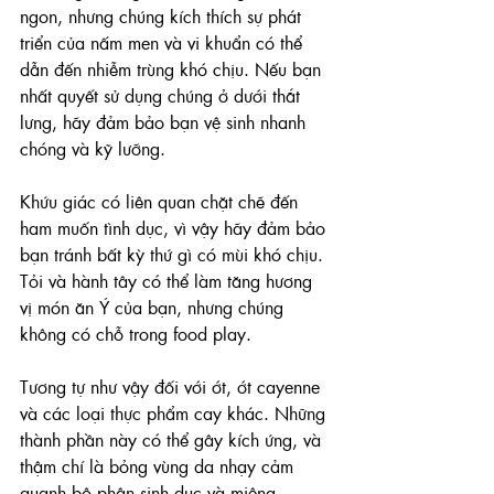
ngon, nhưng chúng kích thích sự phát 
triển của nấm men và vi khuẩn có thể 
dẫn đến nhiễm trùng khó chịu. Nếu bạn 
nhất quyết sử dụng chúng ở dưới thắt 
lưng, hãy đảm bảo bạn vệ sinh nhanh 
chóng và kỹ lưỡng.
Khứu giác có liên quan chặt chẽ đến 
ham muốn tình dục, vì vậy hãy đảm bảo 
bạn tránh bất kỳ thứ gì có mùi khó chịu. 
Tỏi và hành tây có thể làm tăng hương 
vị món ăn Ý của bạn, nhưng chúng 
không có chỗ trong food play.
Tương tự như vậy đối với ớt, ớt cayenne 
và các loại thực phẩm cay khác. Những 
thành phần này có thể gây kích ứng, và 
thậm chí là bỏng vùng da nhạy cảm 
quanh bộ phận sinh dục và miệng. 