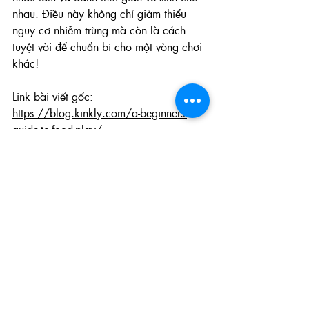
nhau. Điều này không chỉ giảm thiểu 
nguy cơ nhiễm trùng mà còn là cách 
tuyệt vời để chuẩn bị cho một vòng chơi 
khác!
Link bài viết gốc:
https://blog.kinkly.com/a-beginners-
guide-to-food-play/
Food Play
Erotic Food Play
Chơi thực phẩm trong quan hệ tình dục
Tìm hiểu về BDSM
Xem tất cả
Bài đăng gần đây