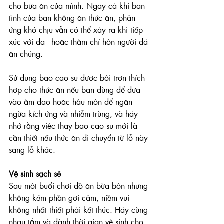
cho bữa ăn của mình. Ngay cả khi bạn 
tình của bạn không ăn thức ăn, phản 
ứng khó chịu vẫn có thể xảy ra khi tiếp 
xúc với da - hoặc thậm chí hôn người đã 
ăn chúng.
Sử dụng bao cao su được bôi trơn thích 
hợp cho thức ăn nếu bạn dùng để đưa 
vào âm đạo hoặc hậu môn để ngăn 
ngừa kích ứng và nhiễm trùng, và hãy 
nhớ rằng việc thay bao cao su mới là 
cần thiết nếu thức ăn di chuyển từ lỗ này 
sang lỗ khác.
Vệ sinh sạch sẽ 
Sau một buổi chơi đồ ăn bừa bộn nhưng 
không kém phần gợi cảm, niềm vui 
không nhất thiết phải kết thúc. Hãy cùng 
nhau tắm và dành thời gian vệ sinh cho 