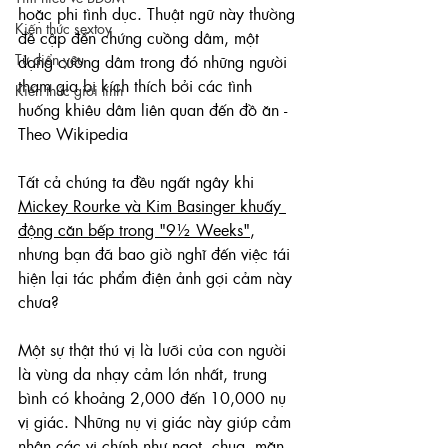
hoặc phi tình dục. Thuật ngữ này thường 
Kiến thức sextoy
đề cập đến chứng cuồng dâm, một 
Từ điển yêu
dạng cuồng dâm trong đó những người 
tham gia bị kích thích bởi các tình 
Kiến thức giới tính
huống khiêu dâm liên quan đến đồ ăn - 
Theo Wikipedia 
Tất cả chúng ta đều ngất ngây khi 
Mickey Rourke và Kim Basinger khuấy 
động căn bếp trong "9½ Weeks"
, 
nhưng bạn đã bao giờ nghĩ đến việc tái 
hiện lại tác phẩm điện ảnh gợi cảm này 
chưa? 
Một sự thật thú vị là lưỡi của con người 
là vùng da nhạy cảm lớn nhất, trung 
bình có khoảng 2,000 đến 10,000 nụ 
vị giác. Những nụ vị giác này giúp cảm 
nhận các vị chính như ngọt, chua, mặn, 