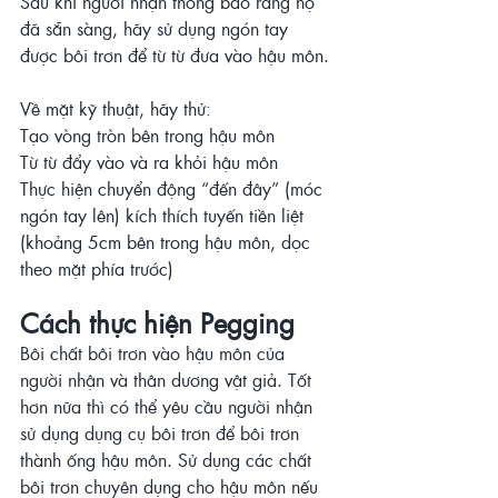
Sau khi người nhận thông báo rằng họ 
đã sẵn sàng, hãy sử dụng ngón tay 
được bôi trơn để từ từ đưa vào hậu môn.
Về mặt kỹ thuật, hãy thử:
Tạo vòng tròn bên trong hậu môn
Từ từ đẩy vào và ra khỏi hậu môn
Thực hiện chuyển động “đến đây” (móc 
ngón tay lên) kích thích tuyến tiền liệt 
(khoảng 5cm bên trong hậu môn, dọc 
theo mặt phía trước)
Cách thực hiện Pegging
Bôi chất bôi trơn vào hậu môn của 
người nhận và thân dương vật giả. Tốt 
hơn nữa thì có thể yêu cầu người nhận 
sử dụng dụng cụ bôi trơn để bôi trơn 
thành ống hậu môn. Sử dụng các chất 
bôi trơn chuyên dụng cho hậu môn nếu 