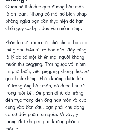
Quan hệ tình dục qua đường hậu môn 
là an toàn. Nhưng có một số biện pháp 
phòng ngừa bạn cần thực hiện để hạn 
chế nguy cơ bị ị, đau và nhiễm trùng.
Phân là một rủi ro rất nhỏ nhưng bạn có 
thể giảm thiểu rủi ro hơn nữa, đây cũng 
là lý do số một khiến mọi người không 
muốn thử pegging. Trái ngược với niềm 
tin phổ biến, việc pegging không thực sự 
quá kinh khủng. Phân không được lưu 
trữ trong ống hậu môn, nó được lưu trữ 
trong ruột kết. Để phân đi từ đại tràng 
đến trực tràng đến ống hậu môn và cuối 
cùng vào bồn cầu, bạn phải chủ động 
co cơ đẩy phân ra ngoài. Vì vậy, ý 
tưởng đi ị khi pegging không phải là 
mối lo.