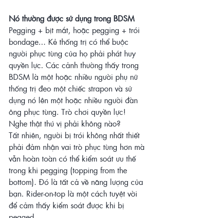
Nó thường được sử dụng trong BDSM
Pegging + bịt mắt, hoặc pegging + trói 
bondage... Kẻ thống trị có thể buộc 
người phục tùng của họ phải phát huy 
quyền lực. Các cảnh thường thấy trong 
BDSM là một hoặc nhiều người phụ nữ 
thống trị đeo một chiếc strapon và sử 
dụng nó lên một hoặc nhiều người đàn 
ông phục tùng. Trò chơi quyền lực! 
Nghe thật thú vị phải không nào?
Tất nhiên, người bị trói không nhất thiết 
phải đảm nhận vai trò phục tùng hơn mà 
vẫn hoàn toàn có thể kiểm soát ưu thế 
trong khi pegging (topping from the 
bottom). Đó là tất cả về năng lượng của 
bạn. Rider-on-top là một cách tuyệt vời 
để cảm thấy kiểm soát được khi bị 
pegged.