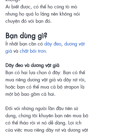
Ai biết được, có thể họ cũng tò mò 
nhưng họ quá lo lắng nên không nói 
chuyện đó với bạn đó.
Bạn dùng gì?
Ít nhất bạn cần có 
dây đeo
, 
dương vật 
giả
 và 
chất bôi trơn.
Dây đeo và dương vật giả
Bạn có hai lựa chọn ở đây: Bạn có thể 
mua riêng dương vật giả và dây nịt rời, 
hoặc bạn có thể mua cả bộ strapon là 
một bộ bao gồm cả hai.
Đối với những người lần đầu tiên sử 
dụng, chúng tôi khuyên bạn nên mua bộ 
có thể tháo rời vì nó dễ dàng. Lợi ích 
của việc mua riêng dây nịt và dương vật 