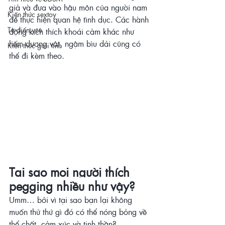
giả và đưa vào hậu môn của người nam 
Kiến thức sextoy
để thực hiện quan hệ tình dục. Các hành 
Từ điển yêu
động kích thích khoái cảm khác như 
liếm dương vật, ngậm bìu dái cũng có 
Kiến thức giới tính
thể đi kèm theo.
Tại sao mọi người thích 
pegging nhiều như vậy?
Umm… bởi vì tại sao bạn lại không 
muốn thử thứ gì đó có thể nóng bỏng về 
thể chất, cảm xúc và tinh thần?