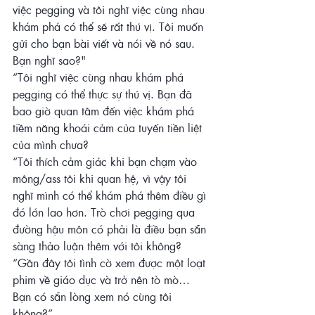
việc pegging và tôi nghĩ việc cùng nhau 
khám phá có thể sẽ rất thú vị. Tôi muốn 
gửi cho bạn bài viết và nói về nó sau. 
Bạn nghĩ sao?"
“Tôi nghĩ việc cùng nhau khám phá 
pegging có thể thực sự thú vị. Bạn đã 
bao giờ quan tâm đến việc khám phá 
tiềm năng khoái cảm của tuyến tiền liệt 
của mình chưa?
“Tôi thích cảm giác khi bạn chạm vào 
mông/ass tôi khi quan hệ, vì vậy tôi 
nghĩ mình có thể khám phá thêm điều gì 
đó lớn lao hơn. Trò chơi pegging qua 
đường hậu môn có phải là điều bạn sẵn 
sàng thảo luận thêm với tôi không?
“Gần đây tôi tình cờ xem được một loạt 
phim về giáo dục và trở nên tò mò… 
Bạn có sẵn lòng xem nó cùng tôi 
không?”