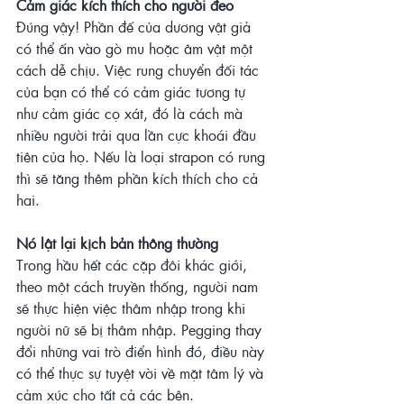
Cảm giác kích thích cho người đeo
Đúng vậy! Phần đế của dương vật giả 
có thể ấn vào gò mu hoặc âm vật một 
cách dễ chịu. Việc rung chuyển đối tác 
của bạn có thể có cảm giác tương tự 
như cảm giác cọ xát, đó là cách mà 
nhiều người trải qua lần cực khoái đầu 
tiên của họ. Nếu là loại strapon có rung 
thì sẽ tăng thêm phần kích thích cho cả 
hai.
Nó lật lại kịch bản thông thường
Trong hầu hết các cặp đôi khác giới, 
theo một cách truyền thống, người nam 
sẽ thực hiện việc thâm nhập trong khi 
người nữ sẽ bị thâm nhập. Pegging thay 
đổi những vai trò điển hình đó, điều này 
có thể thực sự tuyệt vời về mặt tâm lý và 
cảm xúc cho tất cả các bên.