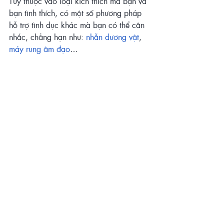
Tùy thuộc vào loại kích thích mà bạn và 
bạn tình thích, có một số phương pháp 
hỗ trợ tình dục khác mà bạn có thể cân 
nhắc, chẳng hạn như: 
nhẫn dương vật
,
máy rung âm đạo
…