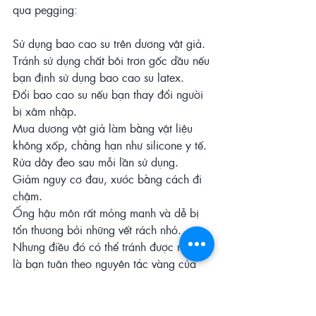
qua pegging:
Sử dụng bao cao su trên dương vật giả.
Tránh sử dụng chất bôi trơn gốc dầu nếu 
bạn định sử dụng bao cao su latex.
Đổi bao cao su nếu bạn thay đổi người 
bị xâm nhập.
Mua dương vật giả làm bằng vật liệu 
không xốp, chẳng hạn như silicone y tế.
Rửa dây đeo sau mỗi lần sử dụng.
Giảm nguy cơ đau, xước bằng cách đi 
chậm.
Ống hậu môn rất mỏng manh và dễ bị 
tổn thương bởi những vết rách nhỏ. 
Nhưng điều đó có thể tránh được miễn 
là bạn tuân theo nguyên tắc vàng của 
hậu môn: mượt mà, chậm rãi và giữ 
giao tiếp.