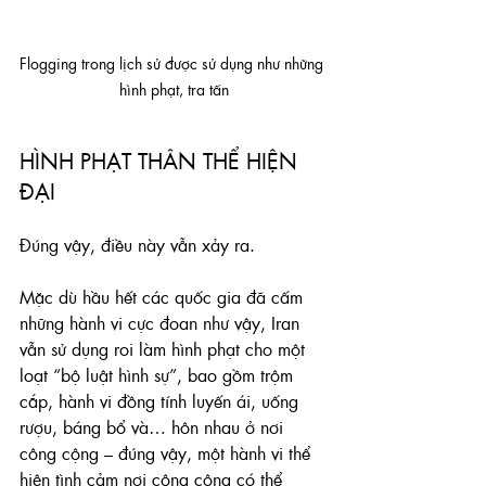
Flogging trong lịch sử được sử dụng như những 
hình phạt, tra tấn
HÌNH PHẠT THÂN THỂ HIỆN 
ĐẠI
Đúng vậy, điều này vẫn xảy ra.
Mặc dù hầu hết các quốc gia đã cấm 
những hành vi cực đoan như vậy, Iran 
vẫn sử dụng roi làm hình phạt cho một 
loạt “bộ luật hình sự”, bao gồm trộm 
cắp, hành vi đồng tính luyến ái, uống 
rượu, báng bổ và… hôn nhau ở nơi 
công cộng – đúng vậy, một hành vi thể 
hiện tình cảm nơi công cộng có thể 