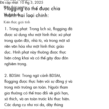
Đã cập nhật:
10 thg 3, 2025
Kiến thức sextoy
Flogging có thể được chia 
thành hai loại chính:
Từ điển yêu
Kiến thức giới tính
1. Trừng phạt: Trong lịch sử, flogging đã 
được sử dụng như một hình thức xử phạt 
trong quân đội, nhà tù, và trong một số 
nền văn hóa như một hình thức giáo 
dục. Hình phạt này thường được thực 
hiện công khai và có thể gây đau đớn 
nghiêm trọng.
2. BDSM: Trong ngữ cảnh BDSM, 
flogging được thực hiện với sự đồng ý và 
trong môi trường an toàn. Người tham 
gia thường có thể trao đổi về giới hạn, 
sở thích, và an toàn trước khi thực hiện. 
Các dụng cụ như roi da, dây thừng 