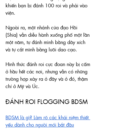
khiến bạn bị đánh 100 roi và phải vào 
viện.
Ngoài ra, một nhánh của đạo Hồi 
(Shia) vẫn diễu hành xuống phố một lần 
một năm, tự đánh mình bằng dây xích 
và tự cắt mình bằng lưỡi dao cạo.
Hình thức đánh roi cực đoan này bị cấm 
ở hầu hết các nơi, nhưng vẫn có những 
trường hợp xảy ra ở đây và ở đó, thậm 
chí ở Mỹ và Úc.
ĐÁNH ROI FLOGGING BDSM
BDSM là gì? Làm rõ các khái niệm thiết 
yếu dành cho người mới bắt đầu