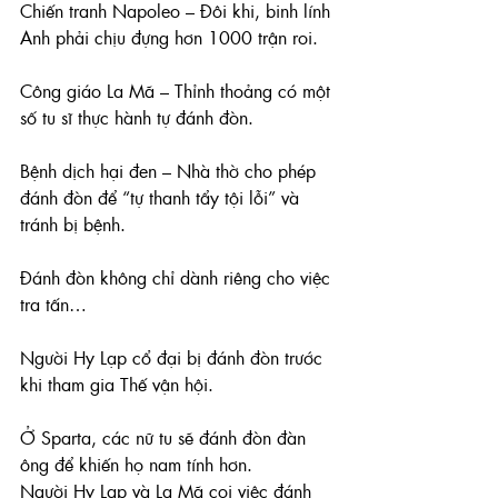
Chiến tranh Napoleo – Đôi khi, binh lính 
Anh phải chịu đựng hơn 1000 trận roi.
Công giáo La Mã – Thỉnh thoảng có một 
số tu sĩ thực hành tự đánh đòn.
Bệnh dịch hại đen – Nhà thờ cho phép 
đánh đòn để “tự thanh tẩy tội lỗi” và 
tránh bị bệnh.
Đánh đòn không chỉ dành riêng cho việc 
tra tấn…
Người Hy Lạp cổ đại bị đánh đòn trước 
khi tham gia Thế vận hội.
Ở Sparta, các nữ tu sẽ đánh đòn đàn 
ông để khiến họ nam tính hơn.
Người Hy Lạp và La Mã coi việc đánh 