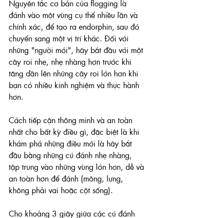
Nguyên tắc cơ bản của flogging là 
đánh vào một vùng cụ thể nhiều lần và 
chính xác, để tạo ra endorphin, sau đó 
chuyển sang một vị trí khác. Đối với 
những "người mới", hãy bắt đầu với một 
cây roi nhẹ, nhẹ nhàng hơn trước khi 
tăng dần lên những cây roi lớn hơn khi 
bạn có nhiều kinh nghiệm và thực hành 
hơn.
Cách tiếp cận thông minh và an toàn 
nhất cho bất kỳ điều gì, đặc biệt là khi 
khám phá những điều mới là hãy bắt 
đầu bằng những cú đánh nhẹ nhàng, 
tập trung vào những vùng lớn hơn, dễ và 
an toàn hơn để đánh (mông, lưng, 
không phải vai hoặc cột sống). 
Cho khoảng 3 giây giữa các cú đánh 