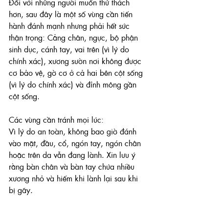
Đối với những người muốn thử thách 
hơn, sau đây là một số vùng cần tiến 
hành đánh mạnh nhưng phải hết sức 
thận trọng: Cẳng chân, ngực, bộ phận 
sinh dục, cánh tay, vai trên (vì lý do 
chính xác), xương sườn nơi không được 
cơ bảo vệ, gờ cơ ở cả hai bên cột sống 
(vì lý do chính xác) và đỉnh mông gần 
cột sống.
Các vùng cần tránh mọi lúc: 
Vì lý do an toàn, không bao giờ đánh 
vào mặt, đầu, cổ, ngón tay, ngón chân 
hoặc trên da vẫn đang lành. Xin lưu ý 
rằng bàn chân và bàn tay chứa nhiều 
xương nhỏ và hiếm khi lành lại sau khi 
bị gãy.