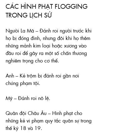
CÁC HÌNH PHẠT FLOGGING 
TRONG LỊCH SỬ
Người La Mã – Đánh roi người trước khi 
họ bị đóng đinh, nhưng đôi khi họ thêm 
những mảnh kim loại hoặc xương vào 
đầu roi để gây ra một số chấn thương 
nghiêm trọng cho cơ thể.
Anh – Kẻ trộm bị đánh roi gần nơi 
chúng phạm tội.
Mỹ – Đánh roi nô lệ.
Quân đội Châu Âu – Hình phạt cho 
những kẻ vi phạm quy tắc quân sự trong 
thế kỷ 18 và 19.