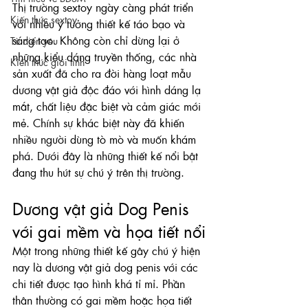
Thị trường sextoy ngày càng phát triển 
Kiến thức sextoy
với nhiều ý tưởng thiết kế táo bạo và 
sáng tạo. Không còn chỉ dừng lại ở 
Từ điển yêu
những kiểu dáng truyền thống, các nhà 
Kiến thức giới tính
sản xuất đã cho ra đời hàng loạt mẫu 
dương vật giả độc đáo với hình dáng lạ 
mắt, chất liệu đặc biệt và cảm giác mới 
mẻ. Chính sự khác biệt này đã khiến 
nhiều người dùng tò mò và muốn khám 
phá. Dưới đây là những thiết kế nổi bật 
đang thu hút sự chú ý trên thị trường.
Dương vật giả Dog Penis 
với gai mềm và họa tiết nổi
Một trong những thiết kế gây chú ý hiện 
nay là dương vật giả dog penis với các 
chi tiết được tạo hình khá tỉ mỉ. Phần 
thân thường có gai mềm hoặc họa tiết 