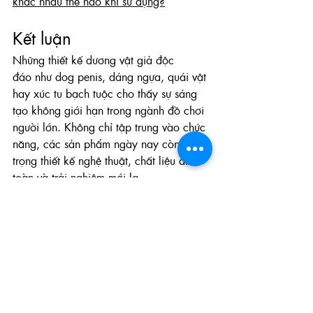
khác nhau thế nào khi sử dụng?
Kết luận
Những thiết kế dương vật giả độc 
đáo như dog penis, dáng ngựa, quái vật 
hay xúc tu bạch tuộc cho thấy sự sáng 
tạo không giới hạn trong ngành đồ chơi 
người lớn. Không chỉ tập trung vào chức 
năng, các sản phẩm ngày nay còn chú 
trọng thiết kế nghệ thuật, chất liệu an 
toàn và trải nghiệm mới lạ.
Khám phá bộ sưu tập
 dương vật giả
 tại 
Cum Shop
 và chọn ngay thiết kế phù 
hợp với sở thích của bạn để trải nghiệm 
những cảm giác mới mẻ.
Kiến thức sextoy