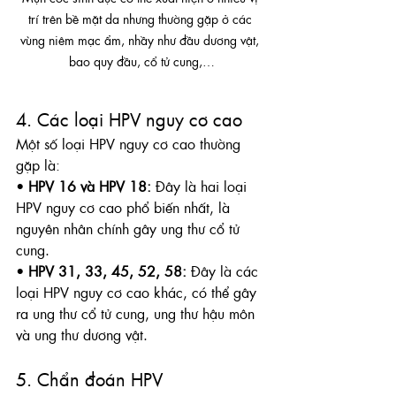
trí trên bề mặt da nhưng thường gặp ở các 
vùng niêm mạc ẩm, nhầy như đầu dương vật, 
bao quy đầu, cổ tử cung,…
4. Các loại HPV nguy cơ cao
Một số loại HPV nguy cơ cao thường 
gặp là:
• 
HPV 16 và HPV 18:
 Đây là hai loại 
HPV nguy cơ cao phổ biến nhất, là 
nguyên nhân chính gây ung thư cổ tử 
cung.
• 
HPV 31, 33, 45, 52, 58:
 Đây là các 
loại HPV nguy cơ cao khác, có thể gây 
ra ung thư cổ tử cung, ung thư hậu môn 
và ung thư dương vật.
5. Chẩn đoán HPV