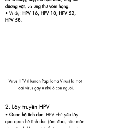
dương vật
, và 
ung thư vòm họng
.
• Ví dụ: 
HPV 16, HPV 18, HPV 52, 
HPV 58
.
Virus HPV (Human Papilloma Virus) là một 
loại virus gây u nhú ở con người.
2. Lây truyền HPV
• 
Quan hệ tình dục:
 HPV chủ yếu lây 
qua quan hệ tình dục (âm đạo, hậu môn 