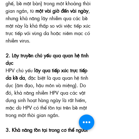
ghế, bề mặt bàn) trong một khoảng thời 
gian ngắn, từ 
một vài giờ đến vài ngày
, 
nhưng khả năng lây nhiễm qua các bề 
mặt này là khá thấp so với việc tiếp xúc 
trực tiếp với vùng da hoặc niêm mạc có 
nhiễm virus.
2. Lây truyền chủ yếu qua quan hệ tình 
dục
HPV chủ yếu 
lây qua tiếp xúc trực tiếp 
da kề da
, đặc biệt là qua quan hệ tình 
dục (âm đạo, hậu môn và miệng). Do 
đó, khả năng nhiễm HPV qua các vật 
dụng sinh hoạt hàng ngày là rất hiếm, 
mặc dù HPV có thể tồn tại trên bề mặt 
trong một thời gian ngắn.
3. Khả năng tồn tại trong cơ thể người
HPV có thể 
sống lâu trong cơ thể 