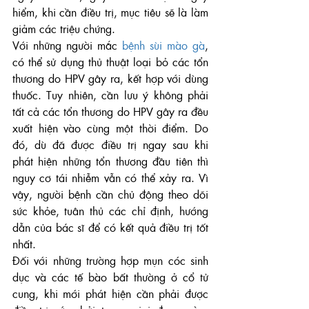
hiểm, khi cần điều trị, mục tiêu sẽ là làm 
giảm các triệu chứng.
Với những người mắc 
bệnh sùi mào gà
, 
có thể sử dụng thủ thuật loại bỏ các tổn 
thương do HPV gây ra, kết hợp với dùng 
thuốc. Tuy nhiên, cần lưu ý không phải 
tất cả các tổn thương do HPV gây ra đều 
xuất hiện vào cùng một thời điểm. Do 
đó, dù đã được điều trị ngay sau khi 
phát hiện những tổn thương đầu tiên thì 
nguy cơ tái nhiễm vẫn có thể xảy ra. Vì 
vậy, người bệnh cần chủ động theo dõi 
sức khỏe, tuân thủ các chỉ định, hướng 
dẫn của bác sĩ để có kết quả điều trị tốt 
nhất.
Đối với những trường hợp mụn cóc sinh 
dục và các tế bào bất thường ở cổ tử 
cung, khi mới phát hiện cần phải được 