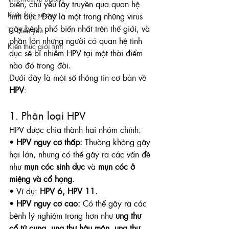
biến, chủ yếu lây truyền qua quan hệ 
Kiến thức sextoy
tình dục. Đây là một trong những virus 
gây bệnh phổ biến nhất trên thế giới, và 
Từ điển yêu
phần lớn những người có quan hệ tình 
Kiến thức giới tính
dục sẽ bị nhiễm HPV tại một thời điểm 
nào đó trong đời.
Dưới đây là một số thông tin cơ bản về 
HPV
:
1. Phân loại HPV
HPV được chia thành hai nhóm chính:
• 
HPV nguy cơ thấp:
 Thường không gây 
hại lớn, nhưng có thể gây ra các vấn đề 
như 
mụn cóc sinh dục
 và 
mụn cóc ở 
miệng và cổ họng
.
• Ví dụ: 
HPV 6, HPV 11
.
• 
HPV nguy cơ cao:
 Có thể gây ra các 
bệnh lý nghiêm trọng hơn như 
ung thư 
cổ tử cung
, 
ung thư hậu môn
, 
ung thư 