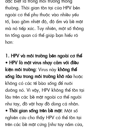
đặc biệt là trong môi trường thông 
thường. Thời gian tồn tại của HPV bên 
ngoài cơ thể phụ thuộc vào nhiều yếu 
tố, bao gồm nhiệt độ, độ ẩm và bề mặt 
mà nó tiếp xúc. Tuy nhiên, một số thông 
tin tổng quan có thể giúp bạn hiểu rõ 
hơn:
1. HPV và môi trường bên ngoài cơ thể
• 
HPV là một virus nhạy cảm với điều 
kiện môi trường:
 Virus này 
không thể 
sống lâu trong môi trường khô ráo
 hoặc 
không có các tế bào sống để nuôi 
dưỡng nó. Vì vậy, HPV không thể tồn tại 
lâu trên các bề mặt ngoài cơ thể người 
như tay, đồ vật hay đồ dùng cá nhân.
• 
Thời gian sống trên bề mặt:
 Một số 
nghiên cứu cho thấy HPV có thể tồn tại 
trên các bề mặt cứng (như tay nắm cửa, 