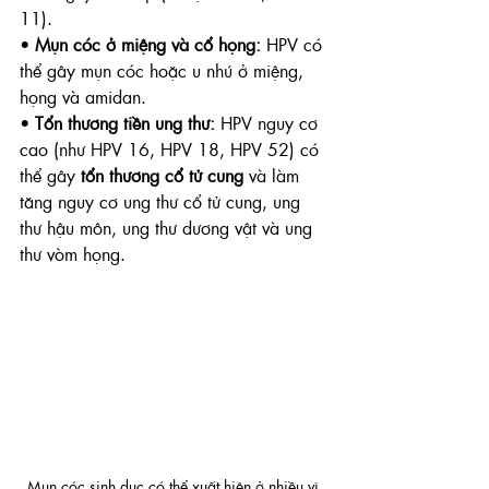
11).
• 
Mụn cóc ở miệng và cổ họng:
 HPV có 
thể gây mụn cóc hoặc u nhú ở miệng, 
họng và amidan.
• 
Tổn thương tiền ung thư:
 HPV nguy cơ 
cao (như HPV 16, HPV 18, HPV 52) có 
thể gây 
tổn thương cổ tử cung
 và làm 
tăng nguy cơ ung thư cổ tử cung, ung 
thư hậu môn, ung thư dương vật và ung 
thư vòm họng.
Mụn cóc sinh dục có thể xuất hiện ở nhiều vị 