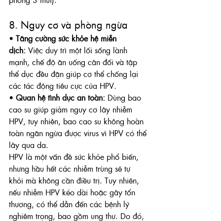
8. Nguy cơ và phòng ngừa
• 
Tăng cường sức khỏe hệ miễn 
dịch:
 Việc duy trì một lối sống lành 
mạnh, chế độ ăn uống cân đối và tập 
thể dục đều đặn giúp cơ thể chống lại 
các tác động tiêu cực của HPV.
• 
Quan hệ tình dục an toàn:
 Dùng bao 
cao su giúp giảm nguy cơ lây nhiễm 
HPV, tuy nhiên, bao cao su không hoàn 
toàn ngăn ngừa được virus vì HPV có thể 
lây qua da.
HPV là một vấn đề sức khỏe phổ biến, 
nhưng hầu hết các nhiễm trùng sẽ tự 
khỏi mà không cần điều trị. Tuy nhiên, 
nếu nhiễm HPV kéo dài hoặc gây tổn 
thương, có thể dẫn đến các bệnh lý 
nghiêm trọng, bao gồm ung thư. Do đó, 