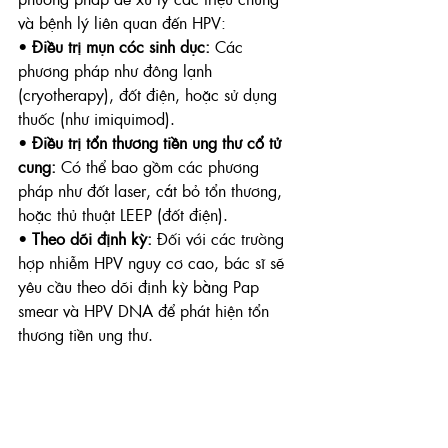
và bệnh lý liên quan đến HPV:
• 
Điều trị mụn cóc sinh dục:
 Các 
phương pháp như đông lạnh 
(cryotherapy), đốt điện, hoặc sử dụng 
thuốc (như imiquimod).
• 
Điều trị tổn thương tiền ung thư cổ tử 
cung:
 Có thể bao gồm các phương 
pháp như đốt laser, cắt bỏ tổn thương, 
hoặc thủ thuật LEEP (đốt điện).
• 
Theo dõi định kỳ:
 Đối với các trường 
hợp nhiễm HPV nguy cơ cao, bác sĩ sẽ 
yêu cầu theo dõi định kỳ bằng Pap 
smear và HPV DNA để phát hiện tổn 
thương tiền ung thư.