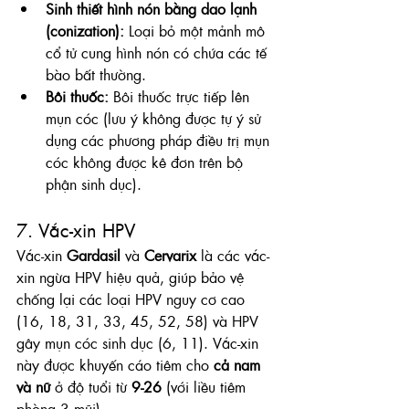
Sinh thiết hình nón bằng dao lạnh 
(conization):
 Loại bỏ một mảnh mô 
cổ tử cung hình nón có chứa các tế 
bào bất thường.
Bôi thuốc:
 Bôi thuốc trực tiếp lên 
mụn cóc (lưu ý không được tự ý sử 
dụng các phương pháp điều trị mụn 
cóc không được kê đơn trên bộ 
phận sinh dục).
7. Vắc-xin HPV
Vắc-xin 
Gardasil
 và 
Cervarix
 là các vắc-
xin ngừa HPV hiệu quả, giúp bảo vệ 
chống lại các loại HPV nguy cơ cao 
(16, 18, 31, 33, 45, 52, 58) và HPV 
gây mụn cóc sinh dục (6, 11). Vắc-xin 
này được khuyến cáo tiêm cho 
cả nam 
và nữ
 ở độ tuổi từ 
9-26
 (với liều tiêm 
phòng 3 mũi).