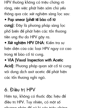
HPV thường không có triệu chứng rõ 
ràng, nên việc phát hiện sớm chủ yếu 
thông qua các xét nghiệm sàng lọc sau:
• 
Pap smear (phết tế bào cổ tử 
cung):
 Đây là phương pháp sàng lọc 
phổ biến để phát hiện các tổn thương 
tiền ung thư do HPV gây ra.
• 
Xét nghiệm HPV DNA:
 Kiểm tra sự 
hiện diện của các loại HPV nguy cơ cao 
trong tế bào cổ tử cung.
• 
VIA (Visual Inspection with Acetic 
Acid):
 Phương pháp quan sát cổ tử cung 
với dung dịch axit acetic để phát hiện 
các tổn thương nghi ngờ.
6. Điều trị HPV
Hiện tại, không có thuốc đặc hiệu để 
điều trị HPV. Tuy nhiên, có một số 
phương pháp để xử lý các triệu chứng 