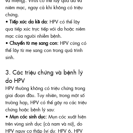
và miệng). Virus có thể lây qua da và 
niêm mạc, ngay cả khi không có triệu 
chứng.
• 
Tiếp xúc da kề da:
 HPV có thể lây 
qua tiếp xúc trực tiếp với da hoặc niêm 
mạc của người nhiễm bệnh.
• 
Chuyển từ mẹ sang con:
 HPV cũng có 
thể lây từ mẹ sang con trong quá trình 
sinh.
3. Các triệu chứng và bệnh lý 
do HPV
HPV thường không có triệu chứng trong 
giai đoạn đầu. Tuy nhiên, trong một số 
trường hợp, HPV có thể gây ra các triệu 
chứng hoặc bệnh lý sau:
• 
Mụn cóc sinh dục:
 Mụn cóc xuất hiện 
trên vùng sinh dục (cả nam và nữ), do 
HPV nguy cơ thấp (ví dụ: HPV 6, HPV 