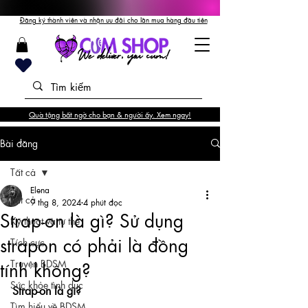
Đăng ký thành viên và nhận ưu đãi cho lần mua hàng đầu tiên
Quà tặng bất ngờ cho bạn & người ấy. Xem ngay!
Bài đăng
Tất cả
Elena
Tất cả
9 thg 8, 2024
4 phút đọc
Strap-on là gì? Sử dụng
Kỹ thuật và tư thế
strapon có phải là đồng
Tích cực
Truyện BDSM
tính không?
Sức khỏe tình dục
Strap-on là gì?
Tìm hiểu về BDSM