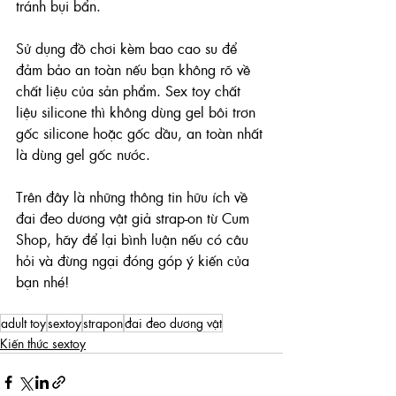
tránh bụi bẩn.
Sử dụng đồ chơi kèm bao cao su để 
đảm bảo an toàn nếu bạn không rõ về 
chất liệu của sản phẩm. 
Sex toy chất 
liệu silicone thì không dùng gel bôi trơn 
gốc silicone hoặc gốc dầu, an toàn nhất 
là dùng gel gốc nước.
Trên đây là những thông tin hữu ích về 
đai đeo dương vật giả strap-on từ Cum 
Shop, hãy để lại bình luận nếu có câu 
hỏi và đừng ngại đóng góp ý kiến của 
bạn nhé!
adult toy
sextoy
strapon
đai đeo dương vật
Kiến thức sextoy